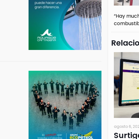
“Hay much
combustibl
Relaci
agosto 6, 20
Surtig