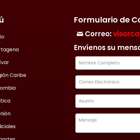
ú
Formulario de C
Correo:
visorc
cio
Envíenos su mens
rtagena
ívar
ión Caribe
lombia
ítica
nión
iciales
portes