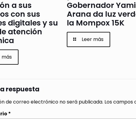
ón a sus
Gobernador Yami
os con sus
Arana da luz verd
s digitales y su
la Mompox 15K
de atención
nica
Leer más
r más
na respuesta
ón de correo electrónico no será publicada.
Los campos o
rio
*