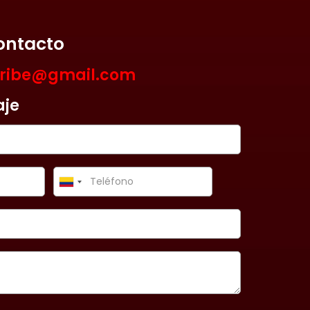
ontacto
aribe@gmail.com
aje