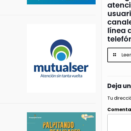
atenci
usuari
canale
línea 
telefó
Lee
Deja u
Tu direcci
Comenta