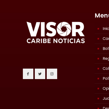
Men
Ini
Ca
Bol
Reg
Co
Pol
Opi
Jud
De