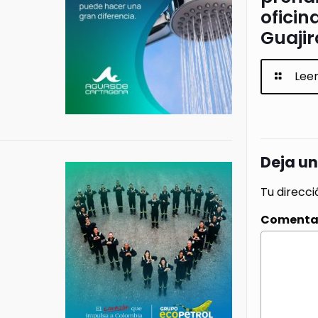
oficin
Guajir
Lee
Deja u
Tu direcci
Comenta