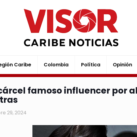
egión Caribe
Colombia
Política
Opinión
 cárcel famoso influencer por a
stras
re 29, 2024