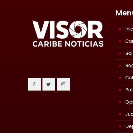
Men
Ini
Ca
Bol
Reg
Co
Pol
Opi
Jud
De