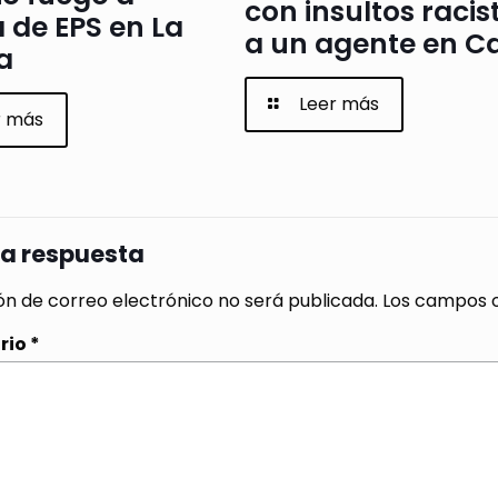
con insultos racis
a de EPS en La
a un agente en Ca
a
Leer más
r más
na respuesta
ón de correo electrónico no será publicada.
Los campos o
rio
*