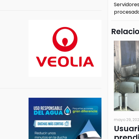
Servidores
procesado
Relaci
mayo 29, 20
Usuar
prendi