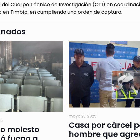
 del Cuerpo Técnico de Investigación (CTI) en coordinaci
 en Timbío, en cumpliendo una orden de captura.
onados
mayo 23, 2025
25
Casa por cárcel 
io molesto
hombre que agre
ó fuego a