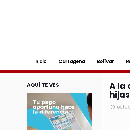
Inicio
Cartagena
Bolívar
R
A la
AQUÍ TE VES
hija
octub