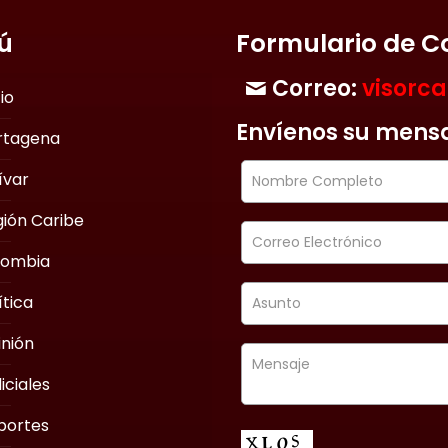
ú
Formulario de C
Correo:
visorc
cio
Envíenos su mens
rtagena
ívar
ión Caribe
lombia
ítica
nión
iciales
portes