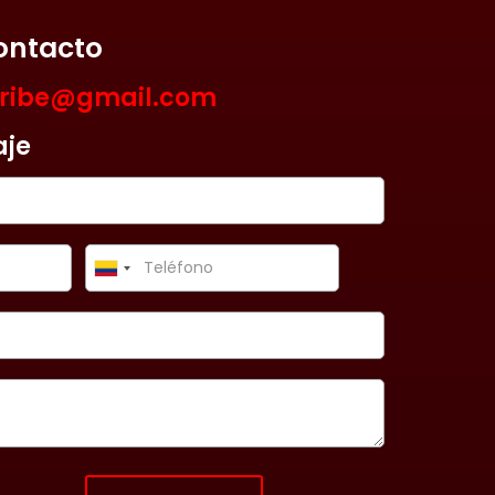
ontacto
aribe@gmail.com
aje