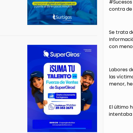
#Sucesos |
contra de
Se trata d
Informació
con menor
Labores de
las víctim
menor, he
El último 
intentaba 