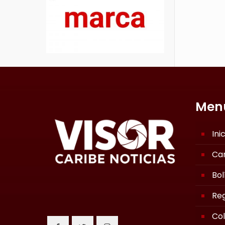
Men
Ini
Ca
Bol
Reg
Co