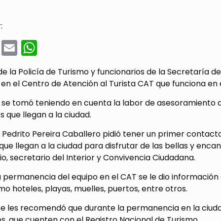
:
cebook
Twitter
Email
WhatsApp
e la Policía de Turismo y funcionarios de la Secretaría de
en el Centro de Atención al Turista CAT que funciona en
se tomó teniendo en cuenta la labor de asesoramiento que
s que llegan a la ciudad.
e Pedrito Pereira Caballero pidió tener un primer contac
 que llegan a la ciudad para disfrutar de las bellas y enca
io, secretario del Interior y Convivencia Ciudadana.
 permanencia del equipo en el CAT se le dio información a l
o hoteles, playas, muelles, puertos, entre otros.
e les recomendó que durante la permanencia en la ciudad
s, que cuenten con el Registro Nacional de Turismo.