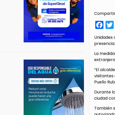
Compartir
Fa
Unidades d
presencia 
La medida 
extranjero
“El alcald
visitantes
Puello Rub
Durante la
ciudad com
También s
autorizado