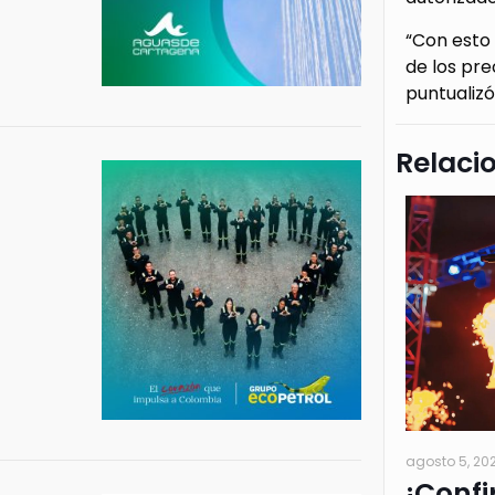
“Con esto 
de los pre
puntualizó
Relaci
agosto 5, 20
¡Confi