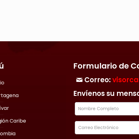
ú
Formulario de C
Correo:
visorc
cio
Envíenos su mens
rtagena
ívar
ión Caribe
lombia