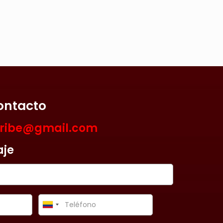
ontacto
aribe@gmail.com
aje