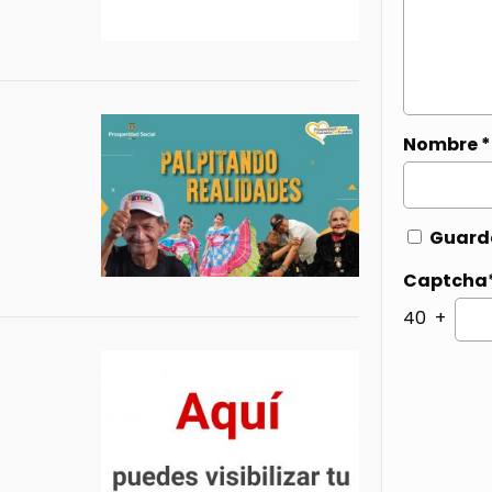
Nombre
*
Guarda
Captcha
40 +