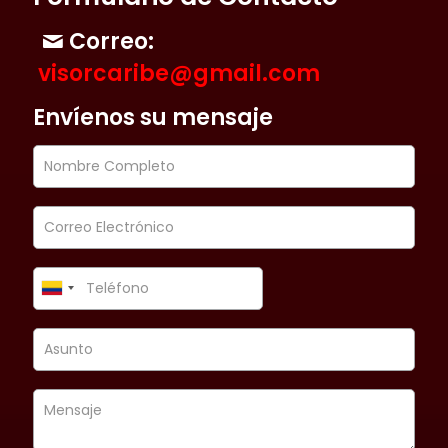
Correo:
visorcaribe@gmail.com
Envíenos su mensaje