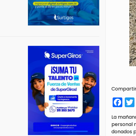
Compartir
Fa
La mañana 
personal 
donados p