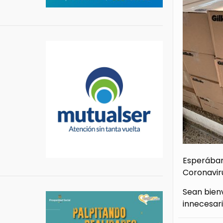
Esperábam
Coronavir
Sean bienv
innecesari