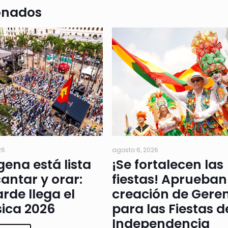
onados
26
agosto 6, 2026
ena está lista
¡Se fortalecen las
antar y orar:
fiestas! Aprueban
arde llega el
creación de Gere
ica 2026
para las Fiestas d
Independencia