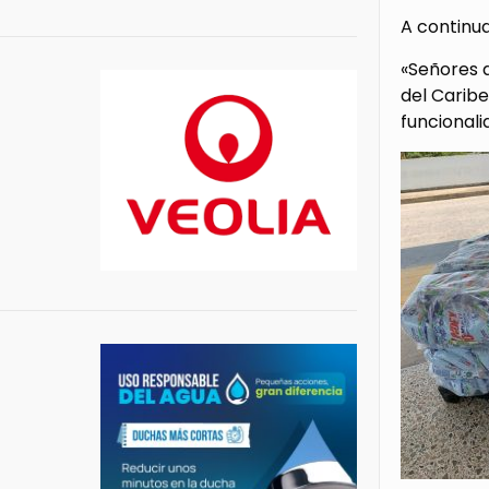
A continu
«Señores d
del Caribe
funcionali