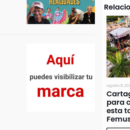
Relaci
agosto 8, 20
Cartag
para c
esta t
Femus