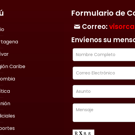
ú
Formulario de C
Correo:
visorc
cio
Envíenos su mens
rtagena
ívar
ión Caribe
lombia
ítica
nión
iciales
portes