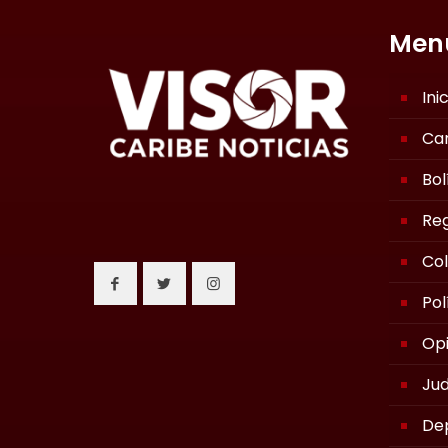
Men
Ini
Ca
Bol
Reg
Co
Pol
Opi
Jud
De