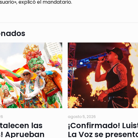
usuario», explicó el mandatario.
onados
26
agosto 5, 2026
rtalecen las
¡Confirmado! Luis
s! Aprueban
La Voz se present