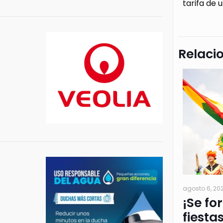
tarifa de 
Relaci
agosto 6, 20
¡Se fo
fiesta