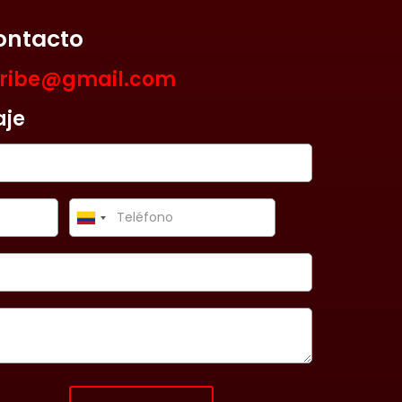
ontacto
aribe@gmail.com
aje