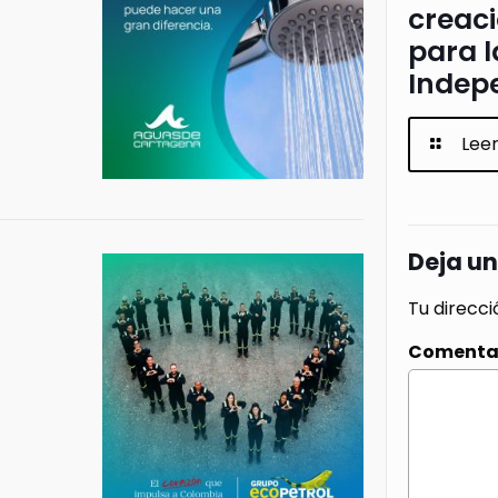
creac
para l
Indep
Lee
Deja u
Tu direcci
Comenta