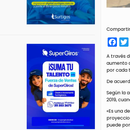
Compartir
Fa
A través d
aumento d
por cada 
De acuerdo
Según la a
2019, cuan
«Es una de
proyeccio
puede pone