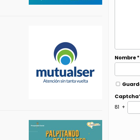
Nombre
*
Guarda
Captcha
81 +