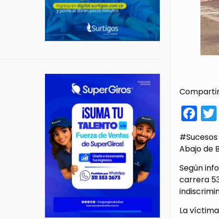
Compartir
Fa
#Sucesos |
Abajo de B
Según inf
carrera 5
indiscrim
La víctima