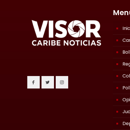
Men
Ini
Ca
Bol
Reg
Co
Pol
Opi
Jud
De