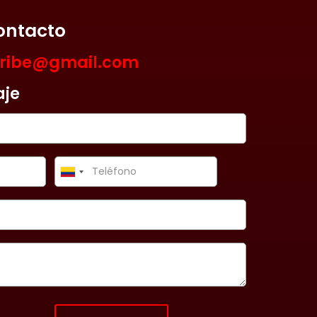
ontacto
aribe@gmail.com
aje