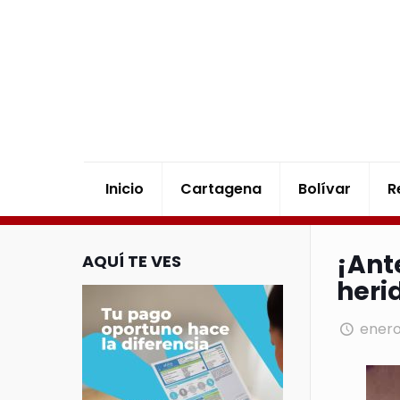
Inicio
Cartagena
Bolívar
R
¡Ant
AQUÍ TE VES
heri
enero