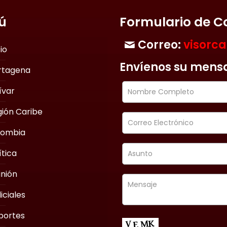
ú
Formulario de C
Correo:
visorc
cio
Envíenos su mens
rtagena
ívar
ión Caribe
lombia
ítica
nión
iciales
portes