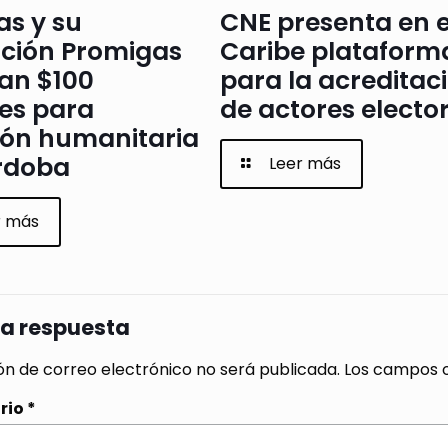
as y su
CNE presenta en e
ción Promigas
Caribe plataform
an $100
para la acreditac
es para
de actores electo
ión humanitaria
rdoba
Leer más
r más
na respuesta
ón de correo electrónico no será publicada.
Los campos o
rio
*