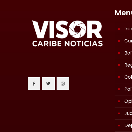
Men
Ini
Ca
Bol
Reg
Co
Pol
Opi
Jud
De