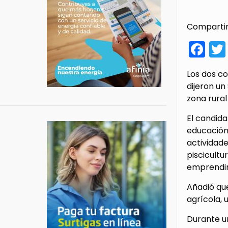
Compartir
Fa
Los dos c
dijeron un
zona rural
El candida
educación
actividade
piscicultu
emprendimi
Añadió que
agrícola, 
Durante u