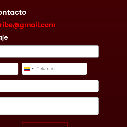
ontacto
aribe@gmail.com
aje