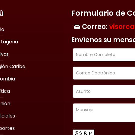
ú
Formulario de C
Correo:
visorc
cio
Envíenos su mens
rtagena
ívar
ión Caribe
lombia
ítica
nión
iciales
portes