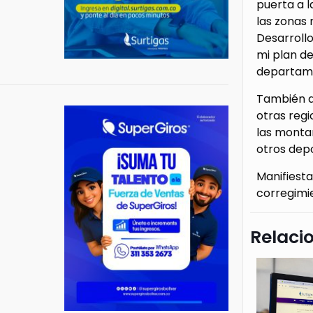
puerta a 
las zonas 
Desarroll
mi plan de
departame
También di
otras regi
las monta
otros depo
Manifiesta
corregimi
Relaci