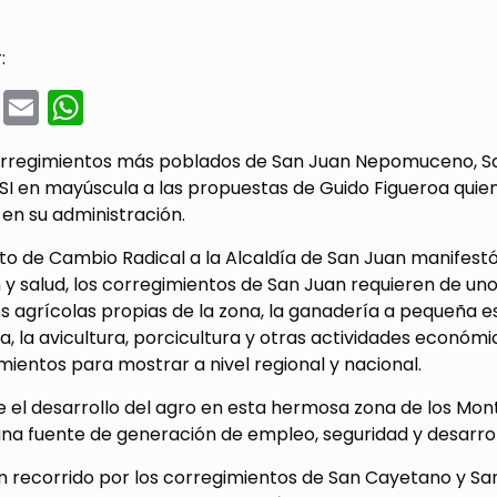
:
cebook
Twitter
Email
WhatsApp
orregimientos más poblados de San Juan Nepomuceno, S
 SI en mayúscula a las propuestas de Guido Figueroa quien
 en su administración.
to de Cambio Radical a la Alcaldía de San Juan manifestó
 y salud, los corregimientos de San Juan requieren de u
s agrícolas propias de la zona, la ganadería a pequeña esc
ra, la avicultura, porcicultura y otras actividades econó
entos para mostrar a nivel regional y nacional.
 el desarrollo del agro en esta hermosa zona de los Mont
una fuente de generación de empleo, seguridad y desarrol
n recorrido por los corregimientos de San Cayetano y Sa