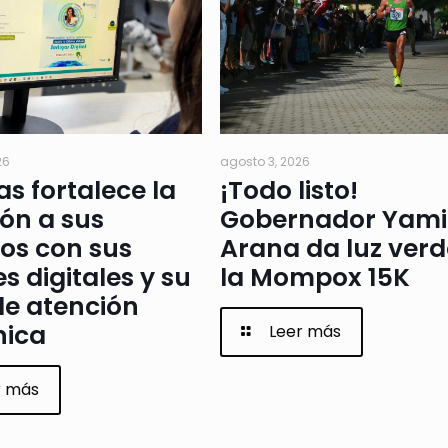
26
agosto 3, 2026
as fortalece la
¡Todo listo!
ón a sus
Gobernador Yami
os con sus
Arana da luz verd
s digitales y su
la Mompox 15K
de atención
nica
Leer más
r más