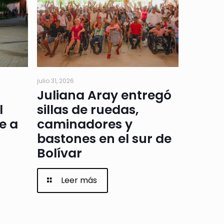
julio 31, 2026
Juliana Aray entregó
l
sillas de ruedas,
e a
caminadores y
bastones en el sur de
Bolívar
Leer más