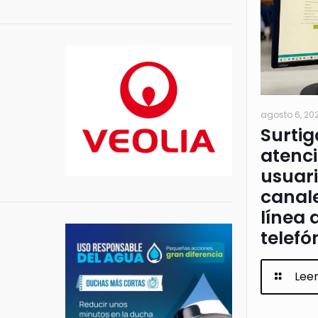
agosto 6, 20
Surtig
atenci
usuari
canale
línea 
telefó
Lee