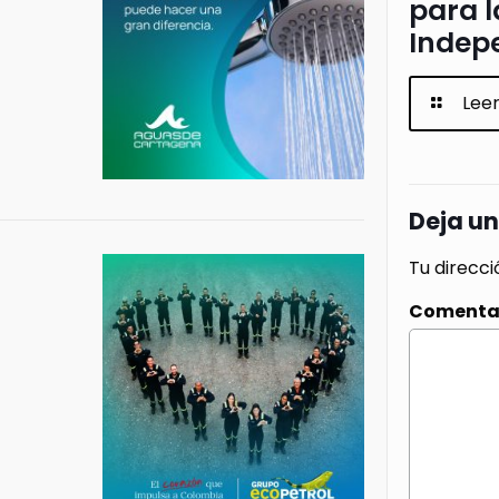
para l
Indep
Lee
Deja u
Tu direcci
Comenta