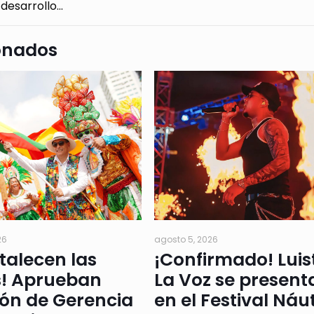
 desarrollo…
onados
26
agosto 5, 2026
rtalecen las
¡Confirmado! Luis
s! Aprueban
La Voz se present
ión de Gerencia
en el Festival Náu