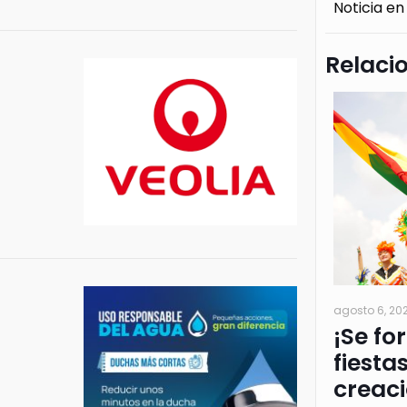
Noticia en
Relaci
agosto 6, 20
¡Se fo
fiesta
creac