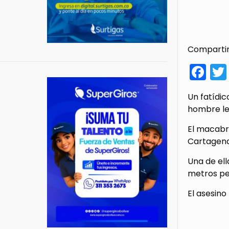
Compartir
Fa
Un fatídic
hombre le 
El macabro
Cartagena
Una de ell
metros pe
El asesino