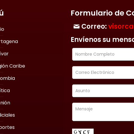
ú
Formulario de C
Correo:
visorc
cio
Envíenos su mens
rtagena
ívar
ión Caribe
lombia
ítica
nión
iciales
portes