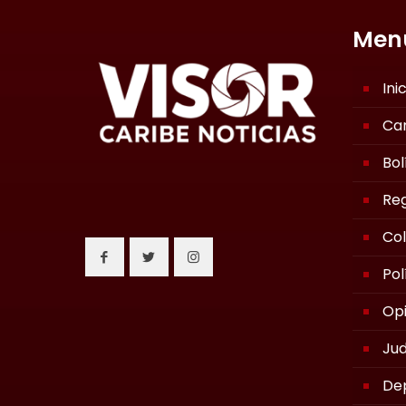
Men
Ini
Ca
Bol
Reg
Co
Pol
Opi
Jud
De