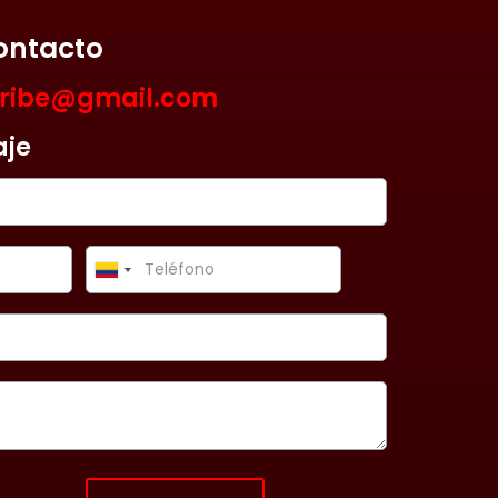
ontacto
aribe@gmail.com
aje