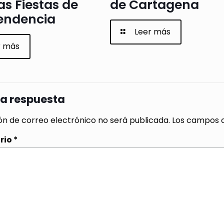
as Fiestas de
de Cartagena
endencia
Leer más
r más
na respuesta
ón de correo electrónico no será publicada.
Los campos o
rio
*