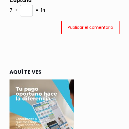
Captcha*
7 +
= 14
AQUÍ TE VES