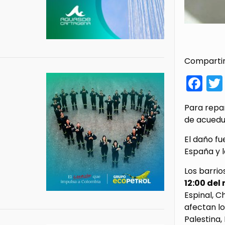
Compartir
Fa
Para repar
de acueduc
El daño fu
España y l
Los barrio
12:00 del
Espinal, C
afectan lo
Palestina,