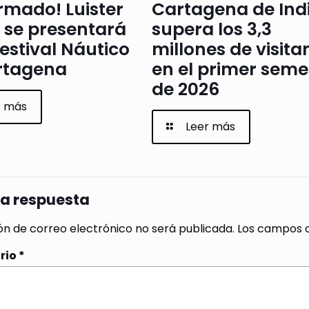
rmado! Luister
Cartagena de Ind
 se presentará
supera los 3,3
Festival Náutico
millones de visita
rtagena
en el primer seme
de 2026
r más
Leer más
na respuesta
ón de correo electrónico no será publicada.
Los campos o
rio
*