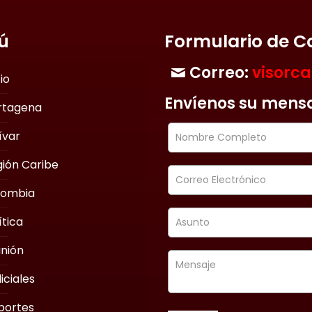
ú
Formulario de C
Correo:
visorc
cio
Envíenos su mens
rtagena
ívar
ión Caribe
lombia
ítica
nión
iciales
portes