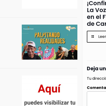
¡Confi
La Voz
en el 
de Ca
Lee
Deja u
Tu direcci
Comenta