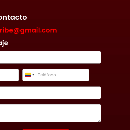
ontacto
aribe@gmail.com
aje