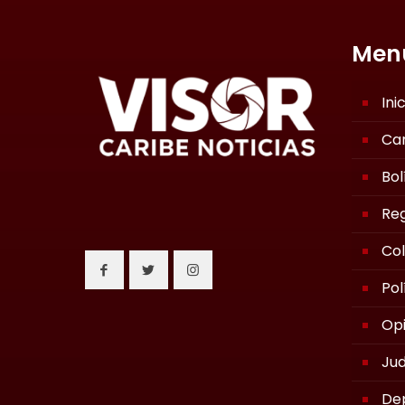
Men
Ini
Ca
Bol
Reg
Co
Pol
Opi
Jud
De