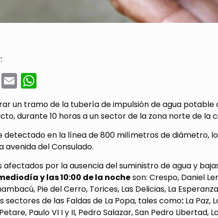
:
cebook
Twitter
Email
WhatsApp
ar un tramo de la tubería de impulsión de agua potable d
to, durante 10 horas a un sector de la zona norte de la ci
e detectado en la línea de 800 milímetros de diámetro, lo
a avenida del Consulado.
s afectados por la ausencia del suministro de agua y baja
 mediodía y las 10:00 de la noche
son: Crespo, Daniel Le
hambacú, Pie del Cerro, Torices, Las Delicias, La Esperanza
s sectores de las Faldas de La Popa, tales como
:
La Paz, L
 Petare, Paulo VI I y II, Pedro Salazar, San Pedro Libertad, 