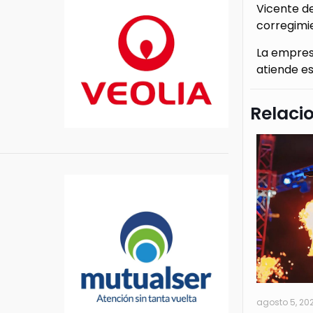
Vicente de
corregimie
La empres
atiende es
Relaci
agosto 5, 20