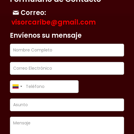
Correo:
visorcaribe@gmail.com
Envíenos su mensaje