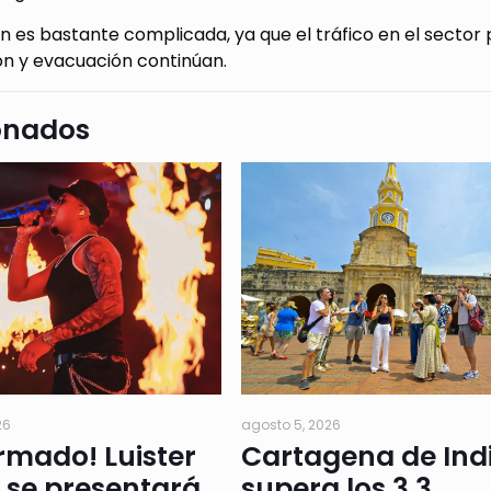
ón es bastante complicada, ya que el tráfico en el sector
ón y evacuación continúan.
onados
26
agosto 5, 2026
rmado! Luister
Cartagena de Ind
 se presentará
supera los 3,3