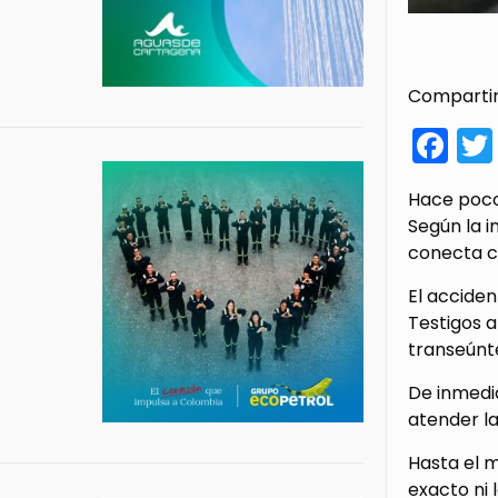
Compartir
Fa
Hace pocos
Según la i
conecta co
El accide
Testigos 
transeúnt
De inmedia
atender la
Hasta el 
exacto ni 