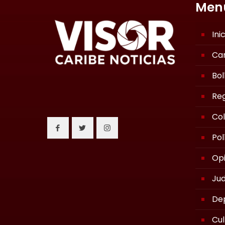
Men
Ini
Ca
Bol
Reg
Co
Pol
Opi
Jud
De
Cul