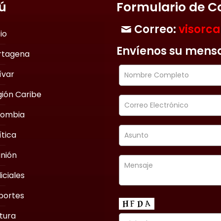
ú
Formulario de C
Correo:
visorc
cio
Envíenos su mens
rtagena
ívar
ión Caribe
lombia
ítica
nión
iciales
portes
tura