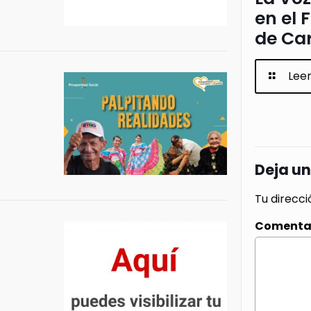
en el 
de Ca
Lee
Deja u
Tu direcci
Comenta