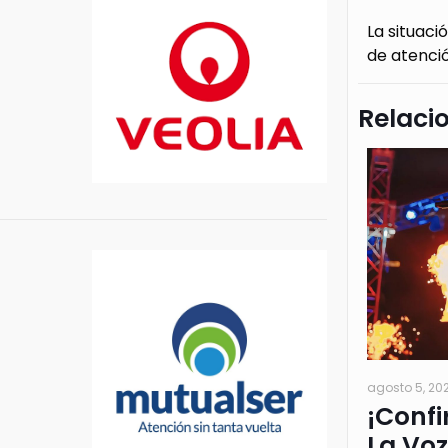
La situaci
de atenci
Relaci
agosto 5, 20
¡Confi
La Voz