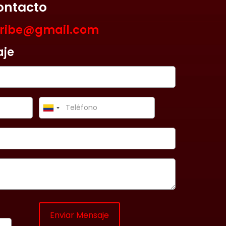
ontacto
aribe@gmail.com
aje