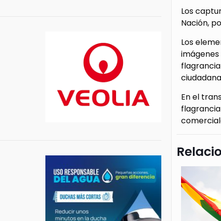
Los captur
Nación, po
Los eleme
imágenes d
flagrancia
ciudadana,
En el tran
flagrancia
comerciale
Relaci