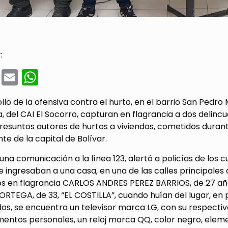
:
cebook
Twitter
Email
WhatsApp
llo de la ofensiva contra el hurto, en el barrio San Pedro 
 del CAI El Socorro, capturan en flagrancia a dos delincu
presuntos autores de hurtos a viviendas, cometidos duran
te de la capital de Bolívar.
na comunicación a la línea 123, alertó a policías de los 
e ingresaban a una casa, en una de las calles principales 
s en flagrancia CARLOS ANDRES PEREZ BARRIOS, de 27 añ
RTEGA, de 33, “EL COSTILLA”, cuando huían del lugar, en
s, se encuentra un televisor marca LG, con su respectivo
entos personales, un reloj marca QQ, color negro, eleme