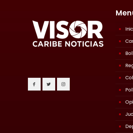
Men
Ini
Ca
Bol
Reg
Co
Pol
Opi
Jud
De