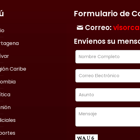
ú
Formulario de C
Correo:
visorc
cio
Envíenos su mens
rtagena
ívar
ión Caribe
lombia
ítica
nión
iciales
portes