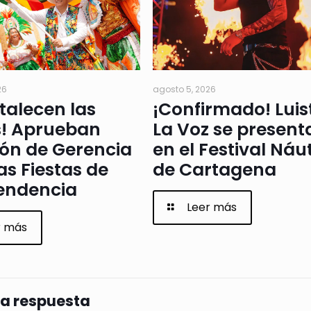
26
agosto 5, 2026
rtalecen las
¡Confirmado! Luis
s! Aprueban
La Voz se present
ión de Gerencia
en el Festival Náu
as Fiestas de
de Cartagena
endencia
Leer más
r más
na respuesta