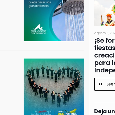
agosto 6, 20
¡Se fo
fiesta
creac
para l
Indep
Lee
Deja u