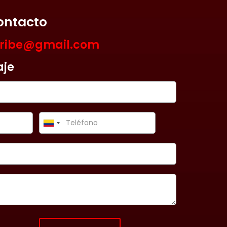
ontacto
aribe@gmail.com
aje