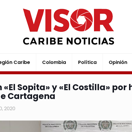
egión Caribe
Colombia
Política
Opinión
«El Sopita» y «El Costilla» por 
de Cartagena
20, 2020