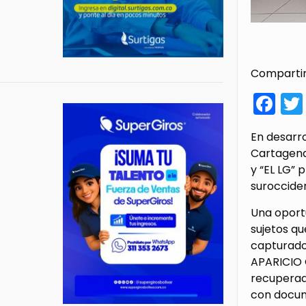
Compartir
Fa
En desarro
Cartagena,
y “EL LG” 
surocciden
Una oportu
sujetos qu
capturado
APARICIO O
recuperado
con docum