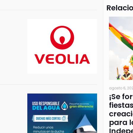
Relaci
agosto 6, 20
¡Se fo
fiesta
creac
para l
Indep