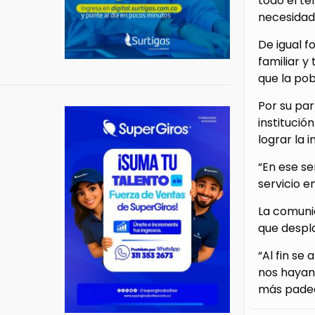
todo el te
necesidad 
De igual 
familiar y
que la pob
Por su par
institució
lograr la 
“En ese se
servicio e
La comuni
que despla
“Al fin se
nos hayan 
más padec