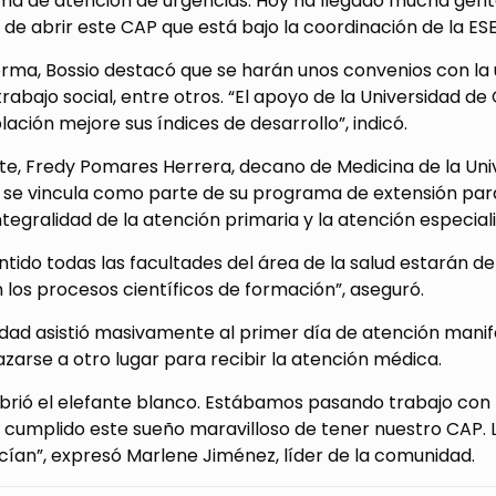
ma de atención de urgencias. Hoy ha llegado mucha gente 
de abrir este CAP que está bajo la coordinación de la ESE”
forma, Bossio destacó que se harán unos convenios con la
 trabajo social, entre otros. “El apoyo de la Universidad 
lación mejore sus índices de desarrollo”, indicó.
te, Fredy Pomares Herrera, decano de Medicina de la Uni
n se vincula como parte de su programa de extensión par
integralidad de la atención primaria y la atención especial
ntido todas las facultades del área de la salud estarán 
n los procesos científicos de formación”, aseguró.
dad asistió masivamente al primer día de atención manife
zarse a otro lugar para recibir la atención médica.
 abrió el elefante blanco. Estábamos pasando trabajo con
cumplido este sueño maravilloso de tener nuestro CAP. L
ían”, expresó Marlene Jiménez, líder de la comunidad.