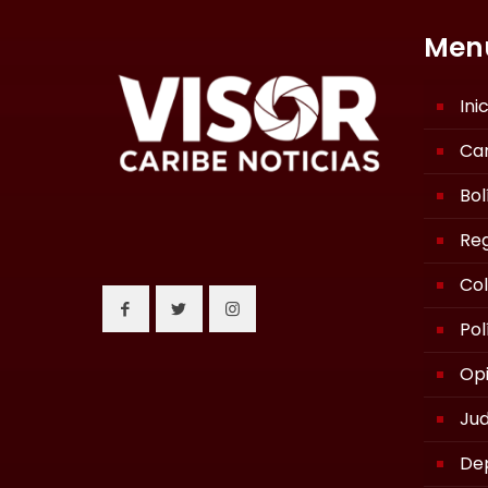
Men
Ini
Ca
Bol
Reg
Co
Pol
Opi
Jud
De