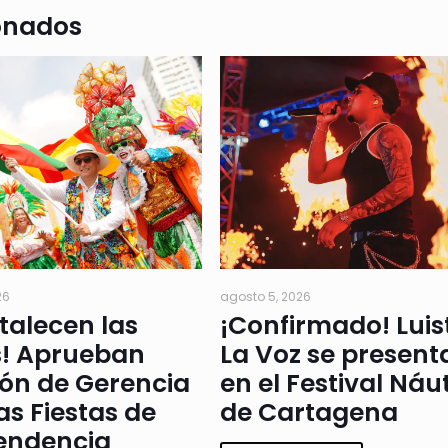
onados
26
agosto 5, 2026
rtalecen las
¡Confirmado! Luis
s! Aprueban
La Voz se present
ión de Gerencia
en el Festival Náu
as Fiestas de
de Cartagena
endencia