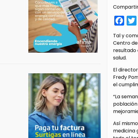
Compartir
Fa
Tal y como
Centro de
resultado 
salud.
El directo
Fredy Pom
el cumpli
“La seman
población 
mejoramien
Así mismo,
medicina g