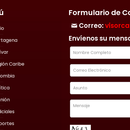
ú
Formulario de C
Correo:
visorc
cio
Envíenos su mens
rtagena
ívar
ión Caribe
lombia
ítica
nión
iciales
portes