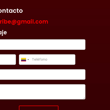
ontacto
aribe@gmail.com
aje