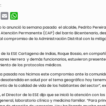
:
cebook
Twitter
Email
WhatsApp
 lo anunció la semana pasada el alcalde, Pedrito Pereira 
 Atención Permanente (CAP) del barrio Bicentenario, d
al compromiso de la Administración Distrital con la mitig
r de la ESE Cartagena de Indias, Roque Bossio, en compañ
ares Herrera y demás funcionarios, estuvieron presentes
miento de los protocolos médicos.
a pasada nos hicimos este compromiso ante la comunida
desatendida en salud por el tema geográfico hoy tenemos
to de la calidad de vida de los habitantes del sector”, ex
 el Director de la ESE dijo que se inició la atención con lo
eneral, laboratorio clínico y medicina familiar. “Para 