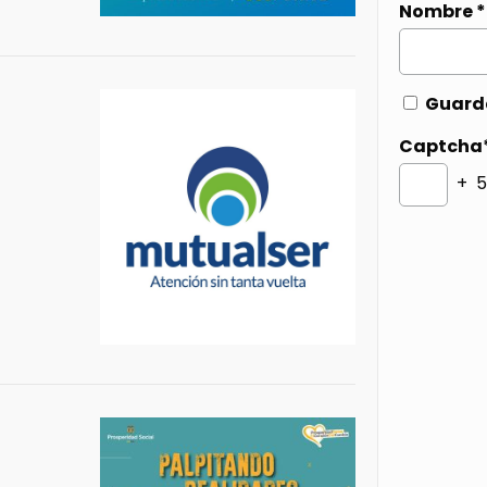
Nombre
*
Guarda
Captcha
+ 5