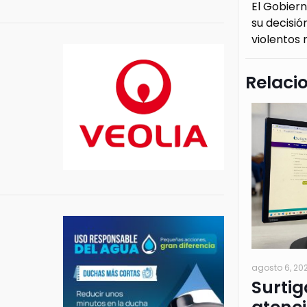
El Gobiern
su decisi
violentos
Relaci
agosto 6, 20
Surtig