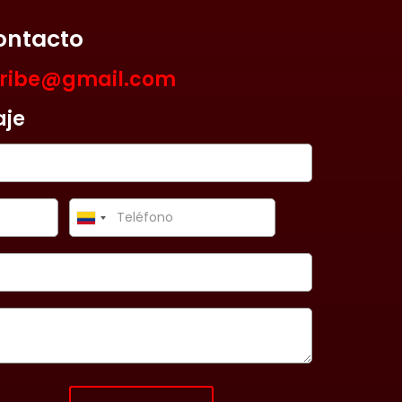
ontacto
aribe@gmail.com
aje