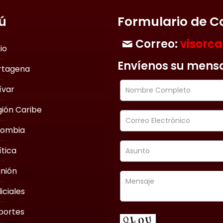
ú
Formulario de C
Correo:
visorc
cio
Envíenos su mens
rtagena
ívar
ión Caribe
lombia
ítica
nión
iciales
portes