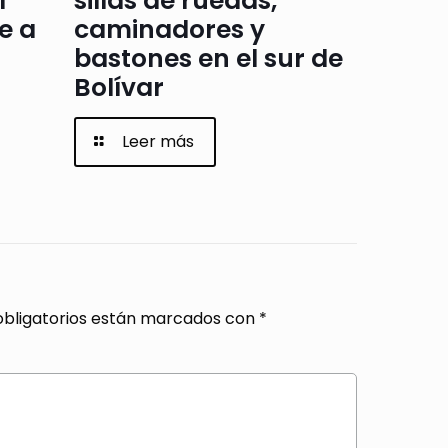
l
sillas de ruedas,
e a
caminadores y
bastones en el sur de
Bolívar
Leer más
bligatorios están marcados con
*