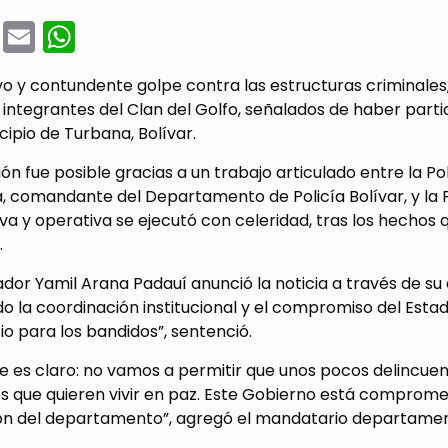
cebook
Twitter
Email
WhatsApp
o y contundente golpe contra las estructuras criminales
integrantes del Clan del Golfo, señalados de haber parti
cipio de Turbana, Bolívar.
ón fue posible gracias a un trabajo articulado entre la Pol
, comandante del Departamento de Policía Bolívar, y la F
iva y operativa se ejecutó con celeridad, tras los hech
.
dor Yamil Arana Padauí anunció la noticia a través de su c
 la coordinación institucional y el compromiso del Estad
o para los bandidos”, sentenció.
e es claro: no vamos a permitir que unos pocos delincuen
 que quieren vivir en paz. Este Gobierno está comprometid
ón del departamento”, agregó el mandatario departamen