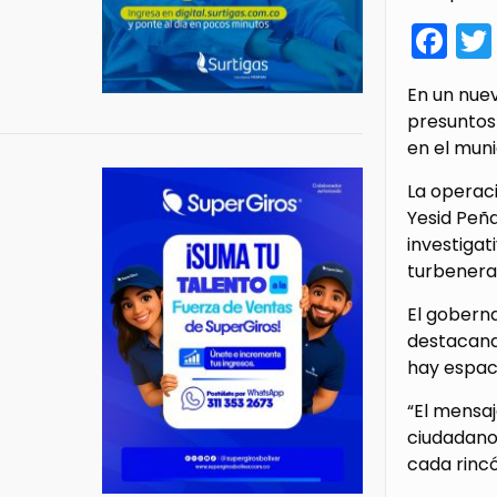
Fa
En un nuev
presuntos 
en el muni
La operaci
Yesid Peña
investigat
turbenera
El goberna
destacando
hay espaci
“El mensaj
ciudadanos
cada rinc