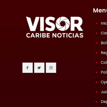
Men
Ini
Ca
Bol
Reg
Co
Pol
Opi
Jud
De