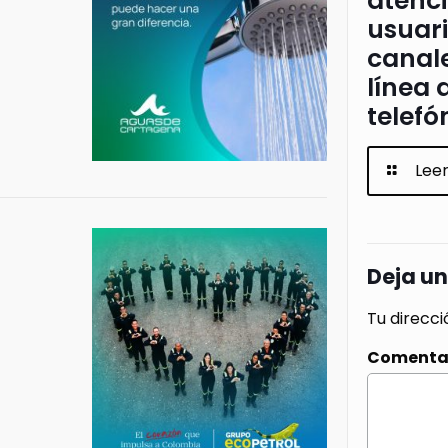
atenci
usuari
canale
línea 
telefó
Lee
Deja u
Tu direcci
Comenta