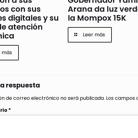
ón a sus
Gobernador Yami
os con sus
Arana da luz verd
s digitales y su
la Mompox 15K
de atención
nica
Leer más
r más
na respuesta
ón de correo electrónico no será publicada.
Los campos o
rio
*