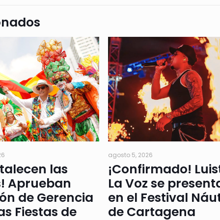
onados
26
agosto 5, 2026
rtalecen las
¡Confirmado! Luis
s! Aprueban
La Voz se present
ión de Gerencia
en el Festival Náu
as Fiestas de
de Cartagena