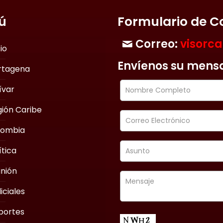
ú
Formulario de C
Correo:
visorc
cio
Envíenos su mens
rtagena
ívar
ión Caribe
lombia
ítica
nión
iciales
portes