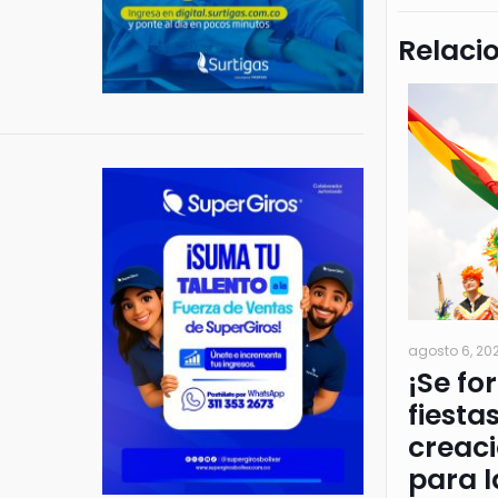
Relaci
agosto 6, 20
¡Se fo
fiesta
creac
para l