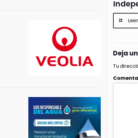
Indep
Lee
Deja u
Tu direcci
Comenta