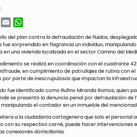
:
cebook
Twitter
Email
WhatsApp
llo del plan contra la defraudación de fluidos, desplegad
fue sorprendido en flagrancia un individuo, manipulando 
ia en una vivienda localizada en el sector Camino del Medio
dimiento se realizó en coordinación con el cuadrante 425 
tifraude, en cumplimiento de patrullajes de rutina con el 
s por parte de inescrupulosos que impactan la infraestruct
do fue identificado como Rufino Miranda Ramos, quien pasa
nde se presentó la denuncia penal por defraudación de fl
a manipulando el contador en un inmueble del mencionado 
eitera a la ciudadanía cartagenera que solo el personal
do con su respectivo carné, puede hacer intervenciones en
s conexiones domiciliarias.