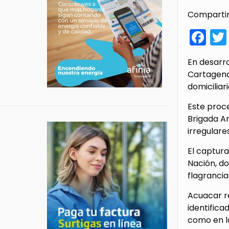
Compartir
Fa
En desarro
Cartagena 
domiciliar
Este proce
Brigada An
irregulare
El captura
Nación, do
flagranci
Acuacar r
identifica
como en la