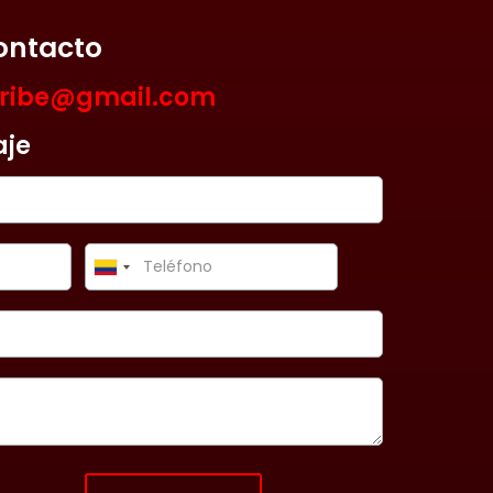
ontacto
aribe@gmail.com
aje