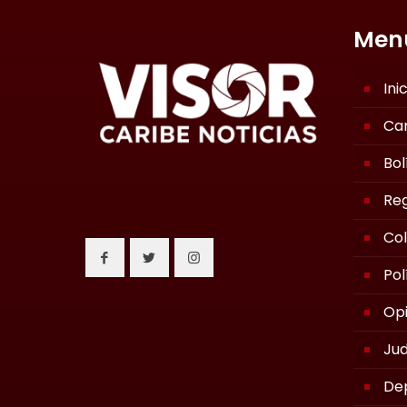
Men
Ini
Ca
Bol
Reg
Co
Pol
Opi
Jud
De