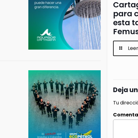
Cartag
para c
esta t
Femus
Lee
Deja u
Tu direcci
Comenta