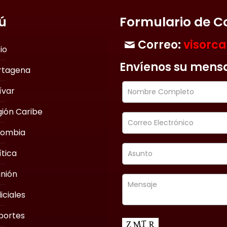
ú
Formulario de C
Correo:
visorc
cio
Envíenos su mens
rtagena
ívar
ión Caribe
lombia
ítica
nión
iciales
portes