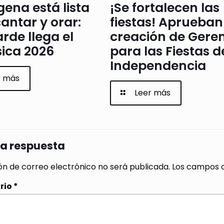
ena está lista
¡Se fortalecen las
antar y orar:
fiestas! Aprueban
arde llega el
creación de Gere
ica 2026
para las Fiestas d
Independencia
r más
Leer más
na respuesta
ón de correo electrónico no será publicada.
Los campos o
rio
*