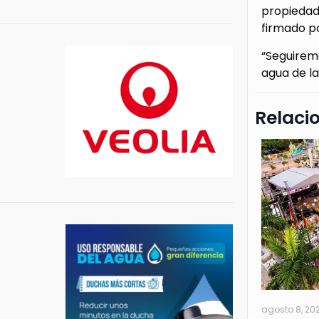
propiedad 
firmado po
“Seguirem
agua de la
Relaci
agosto 8, 20