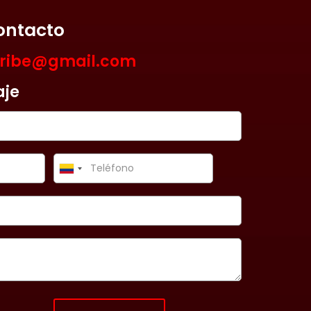
ontacto
aribe@gmail.com
aje