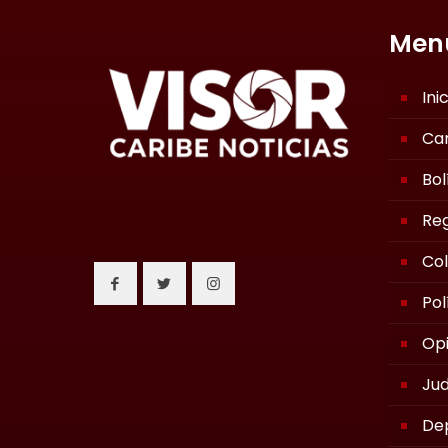
Men
Ini
Ca
Bol
Reg
Co
Pol
Opi
Jud
De