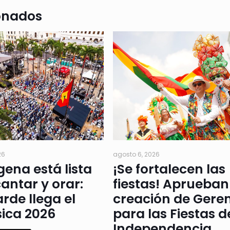
onados
26
agosto 6, 2026
ena está lista
¡Se fortalecen las
antar y orar:
fiestas! Aprueban
arde llega el
creación de Gere
ica 2026
para las Fiestas d
Independencia