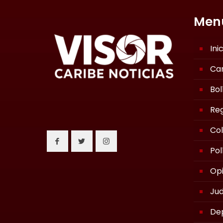
Men
Ini
Ca
Bol
Reg
Co
Pol
Opi
Jud
De