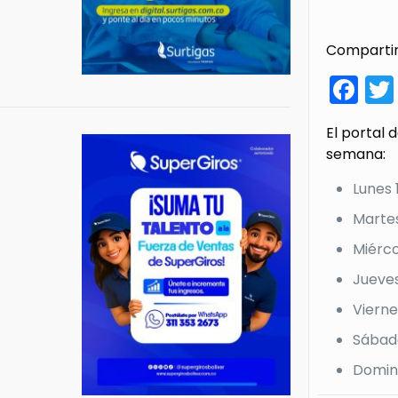
Compartir
Fa
El portal 
semana:
Lunes
Marte
Miérco
Jueve
Viern
Sábad
Domin