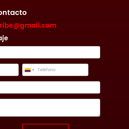
ontacto
aribe@gmail.com
aje