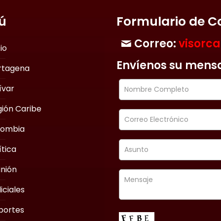
ú
Formulario de C
Correo:
visorc
cio
Envíenos su mens
rtagena
ívar
ión Caribe
lombia
ítica
nión
iciales
portes