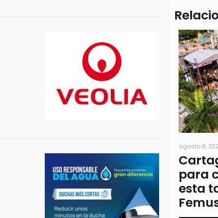
Relaci
agosto 8, 20
Cartag
para c
esta t
Femus