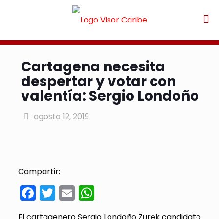
Cartagena necesita
despertar y votar con
valentía: Sergio Londoño
agosto 12, 2019
Compartir:
Facebook
Twitter
Email
WhatsApp
El cartagenero Sergio Londoño Zurek candidato