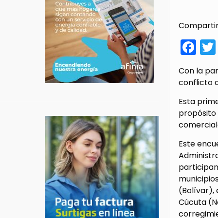
Compartir
Fa
Con la par
conflicto 
Esta prime
propósito 
comercial
Este encu
Administra
participa
municipio
(Bolívar),
Cúcuta (No
corregimie