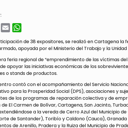
:
cebook
Twitter
Email
WhatsApp
ticipación de 38 expositores, se realizó en Cartagena la 
armado, apoyada por el Ministerio del Trabajo y la Unidad
ra feria regional de “emprendimiento de las víctimas de
de apoyar las iniciativas económicas de los sobreviviente
es o stands de productos.
entro contó con el acompañamiento del Servicio Naciona
tivo para la Prosperidad Social (DPS), asociaciones y suj
ntes de los programas de reparación colectiva y de empr
s de El Carmen de Bolívar, Cartagena, San Jacinto, Turb
 extendiéndose a la vereda de Cerro Azul del Municipio d
rte de Santander), Toribío y Caldono (Cauca), Granada y 
ntos de Arenillo, Pradera y la Ruiza del Municipio de Pra