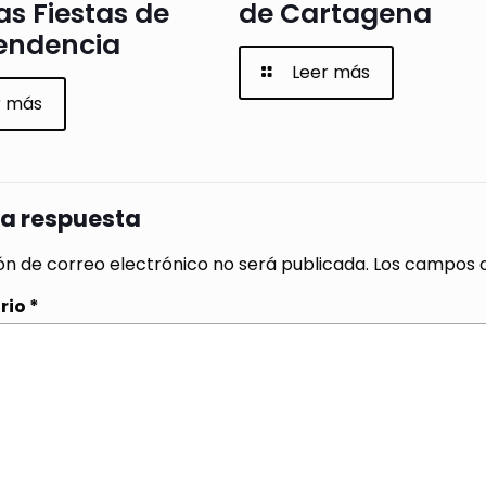
as Fiestas de
de Cartagena
endencia
Leer más
r más
na respuesta
ón de correo electrónico no será publicada.
Los campos o
rio
*