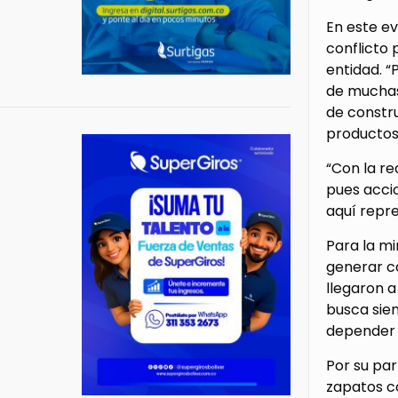
En este ev
conflicto 
entidad. “
de muchas
de constru
productos
“Con la re
pues accio
aquí repre
Para la mi
generar c
llegaron a
busca siem
depender d
Por su par
zapatos co