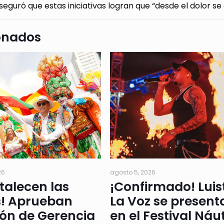
seguró que estas iniciativas logran que “desde el dolor se
onados
26
agosto 5, 2026
rtalecen las
¡Confirmado! Luis
s! Aprueban
La Voz se present
ión de Gerencia
en el Festival Náu