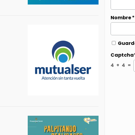
Nombre
*
Guarda
Captcha
4 + 4 =