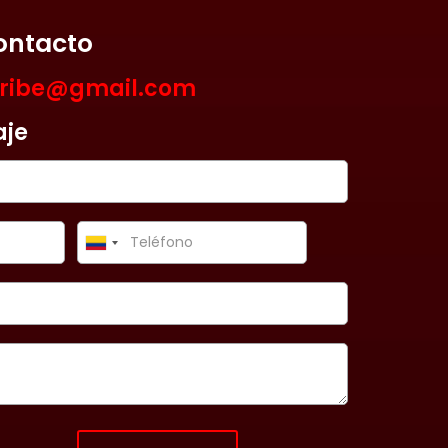
ontacto
aribe@gmail.com
aje