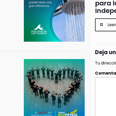
para l
Indep
Lee
Deja u
Tu direcci
Comenta