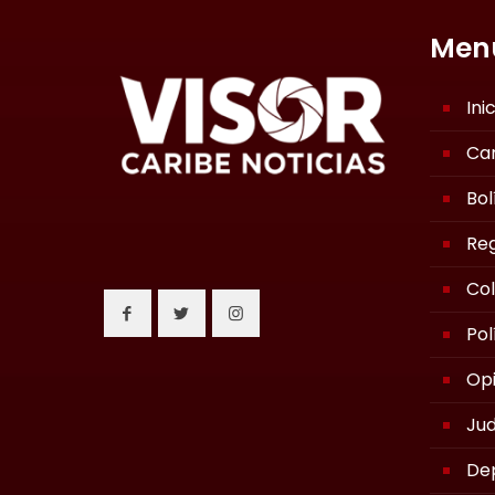
Men
Ini
Ca
Bol
Reg
Co
Pol
Opi
Jud
De