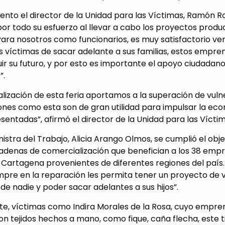
ento el director de la Unidad para las Víctimas, Ramón Rod
por todo su esfuerzo al llevar a cabo los proyectos prod
Para nosotros como funcionarios, es muy satisfactorio ver
 víctimas de sacar adelante a sus familias, estos empre
ir su futuro, y por esto es importante el apoyo ciudadan
”.
alización de esta feria aportamos a la superación de vulne
nes como esta son de gran utilidad para impulsar la eco
sentadas”, afirmó el director de la Unidad para las Víctim
nistra del Trabajo, Alicia Arango Olmos, se cumplió el obj
adenas de comercialización que benefician a los 38 emp
 Cartagena provenientes de diferentes regiones del país.
pre en la reparación les permita tener un proyecto de vid
e nadie y poder sacar adelantes a sus hijos”.
te, víctimas como Indira Morales de la Rosa, cuyo empre
n tejidos hechos a mano, como fique, caña flecha, este ti