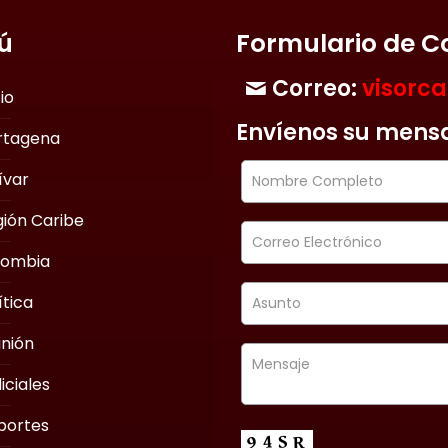
ú
Formulario de C
Correo:
visorc
cio
Envíenos su mens
rtagena
ívar
ión Caribe
lombia
ítica
nión
iciales
portes