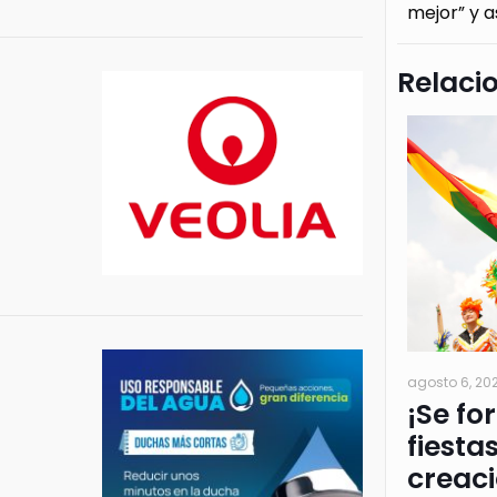
mejor” y a
Relaci
agosto 6, 20
¡Se fo
fiesta
creac