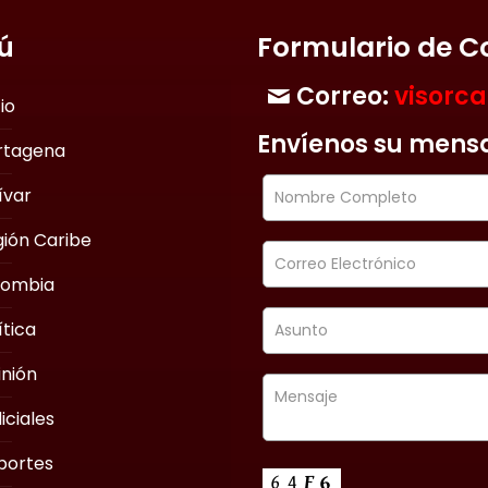
ú
Formulario de C
Correo:
visorc
cio
Envíenos su mens
rtagena
ívar
ión Caribe
lombia
ítica
nión
iciales
portes