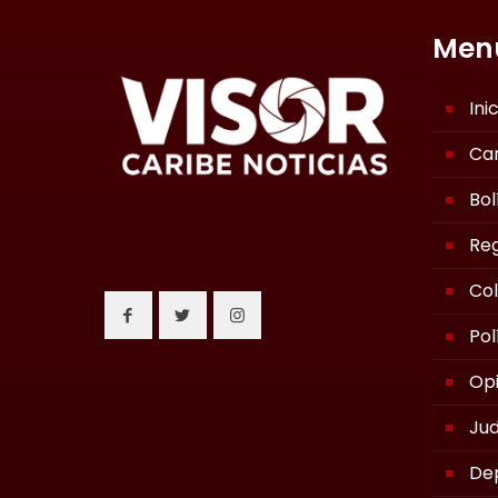
Men
Ini
Ca
Bol
Reg
Co
Pol
Opi
Jud
De