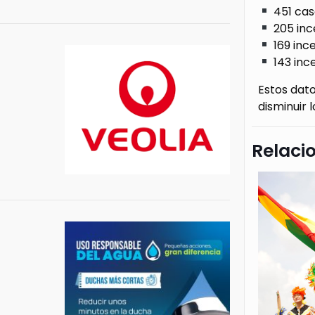
451 cas
205 inc
169 inc
143 ince
Estos dato
disminuir 
Relaci