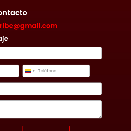
ontacto
aribe@gmail.com
aje