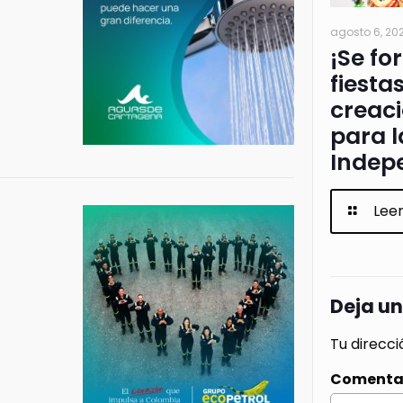
agosto 6, 20
¡Se fo
fiesta
creac
para l
Indep
Lee
Deja u
Tu direcci
Comenta