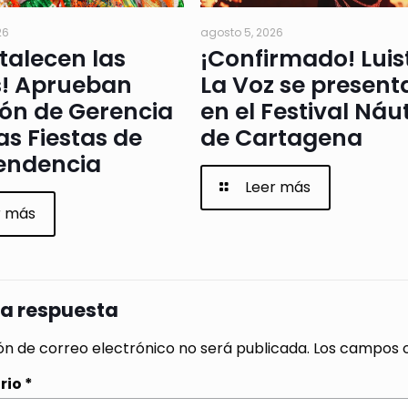
26
agosto 5, 2026
rtalecen las
¡Confirmado! Luis
s! Aprueban
La Voz se present
ión de Gerencia
en el Festival Náu
as Fiestas de
de Cartagena
endencia
Leer más
r más
na respuesta
ón de correo electrónico no será publicada.
Los campos o
rio
*