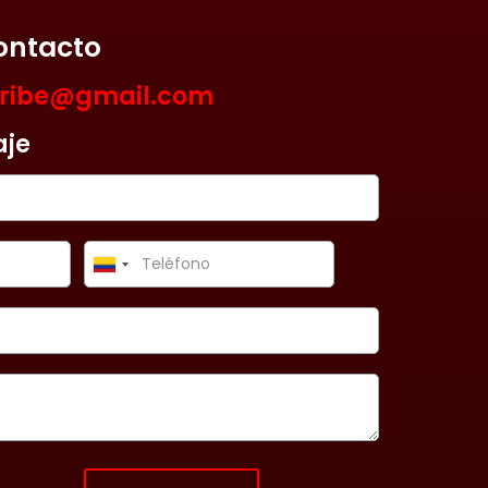
ontacto
aribe@gmail.com
aje