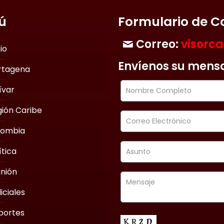
ú
Formulario de C
Correo:
visorc
cio
Envíenos su mens
rtagena
ívar
ión Caribe
lombia
ítica
nión
iciales
portes