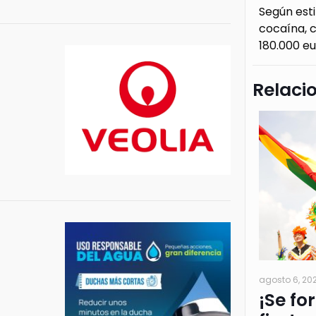
Según esti
cocaína, c
180.000 eu
Relaci
agosto 6, 20
¡Se fo