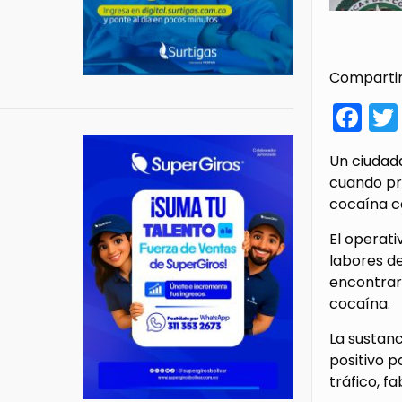
Compartir
Fa
Un ciudad
cuando pr
cocaína c
El operati
labores de
encontraro
cocaína.
La sustanc
positivo p
tráfico, f