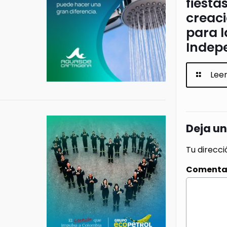
fiesta
creac
para l
Indep
Lee
Deja u
Tu direcci
Comenta