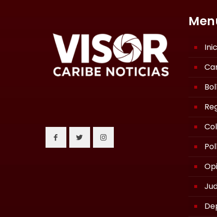
Men
Ini
Ca
Bol
Reg
Co
Pol
Opi
Jud
De