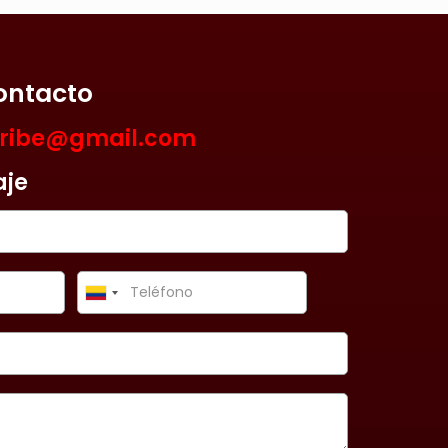
ontacto
aribe@gmail.com
aje