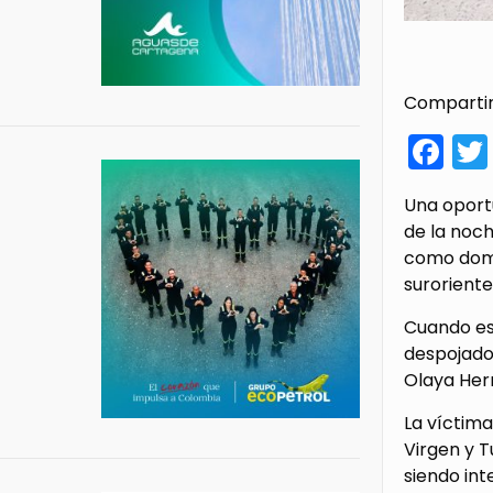
Compartir
Fa
Una oportu
de la noch
como domic
suroriente
Cuando est
despojado 
Olaya Her
La víctima
Virgen y T
siendo int