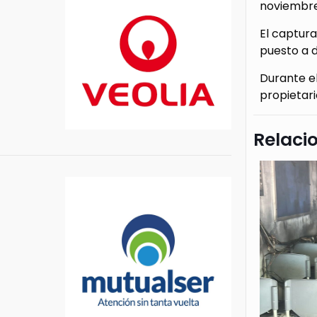
noviembre
El captura
puesto a d
Durante el
propietari
Relaci