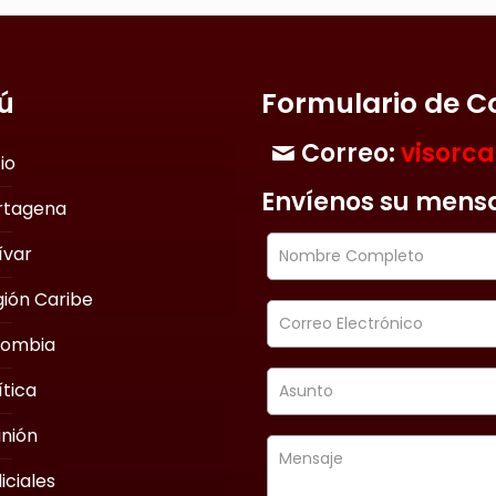
ú
Formulario de C
Correo:
visorc
cio
Envíenos su mens
rtagena
ívar
ión Caribe
lombia
ítica
nión
iciales