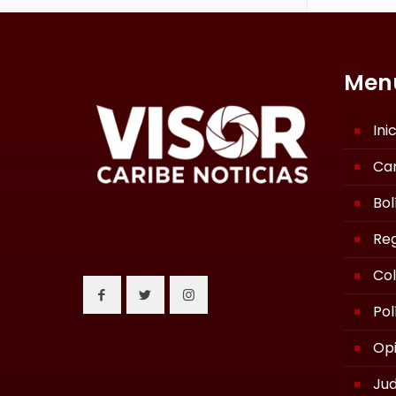
Men
Ini
Ca
Bol
Reg
Co
Pol
Opi
Jud