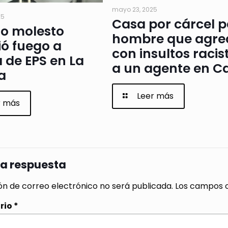
mayo 23, 2025
25
Casa por cárcel 
io molesto
hombre que agre
ó fuego a
con insultos racis
a de EPS en La
a un agente en Ca
a
Leer más
r más
na respuesta
ón de correo electrónico no será publicada.
Los campos o
rio
*