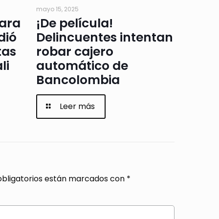
mayo 15, 2025
para
¡De película!
dió
Delincuentes intentan
tas
robar cajero
li
automático de
Bancolombia
Leer más
bligatorios están marcados con
*