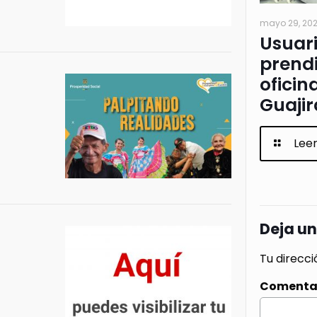
mayo 29, 20
Usuar
prendi
oficin
Guajir
Lee
Deja u
Tu direcci
Comenta