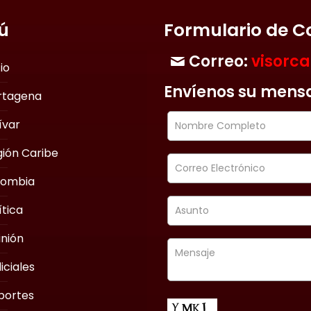
ú
Formulario de C
Correo:
visorc
cio
Envíenos su mens
rtagena
ívar
ión Caribe
lombia
ítica
nión
iciales
portes