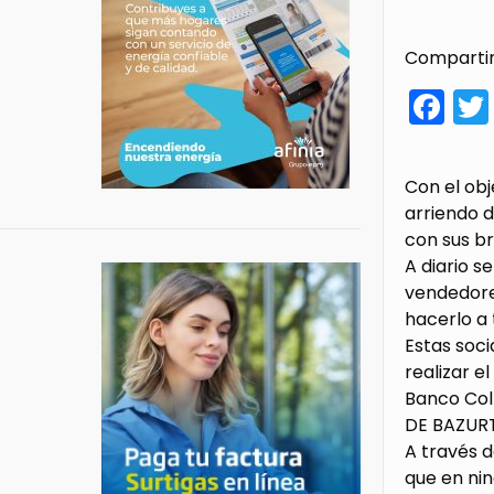
Compartir
Fa
Con el obj
arriendo d
con sus br
A diario s
vendedore
hacerlo a
Estas soci
realizar e
Banco Co
DE BAZURTO
A través d
que en nin