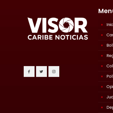
Men
Ini
Ca
Bol
Reg
Co
Pol
Opi
Jud
De