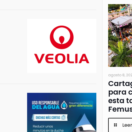
agosto 8, 20
Cartag
para c
esta t
Femus
Lee