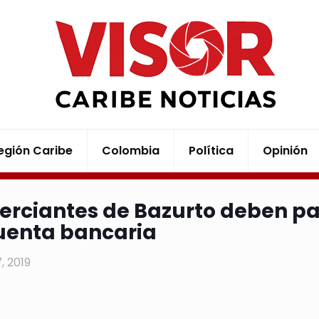
egión Caribe
Colombia
Política
Opinión
rciantes de Bazurto deben pag
uenta bancaria
7, 2019