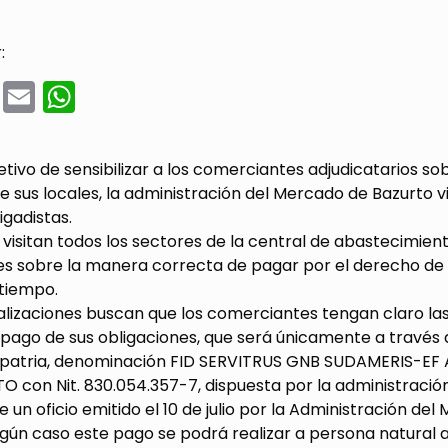
:
cebook
Twitter
Email
WhatsApp
etivo de sensibilizar a los comerciantes adjudicatarios s
e sus locales, la administración del Mercado de Bazurto v
igadistas.
e visitan todos los sectores de la central de abastecimien
s sobre la manera correcta de pagar por el derecho de u
 tiempo.
alizaciones buscan que los comerciantes tengan claro la
l pago de sus obligaciones, que será únicamente a travé
lpatria, denominación FID SERVITRUS GNB SUDAMERIS-
 con Nit. 830.054.357-7, dispuesta por la administración di
e un oficio emitido el 10 de julio por la Administración d
gún caso este pago se podrá realizar a persona natural 