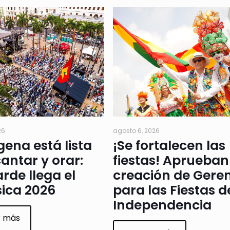
26
agosto 6, 2026
ena está lista
¡Se fortalecen las
antar y orar:
fiestas! Aprueban
arde llega el
creación de Gere
ica 2026
para las Fiestas d
Independencia
r más