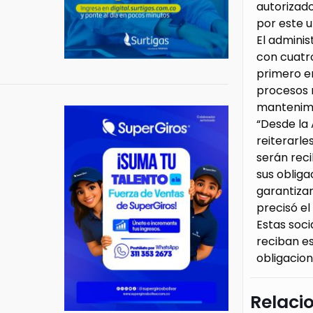
autorizado
por este 
El adminis
con cuatro
primero en
procesos r
mantenimi
“Desde la
reiterarle
serán reci
sus oblig
garantizar
precisó el
Estas soc
reciban es
obligacion
Relaci