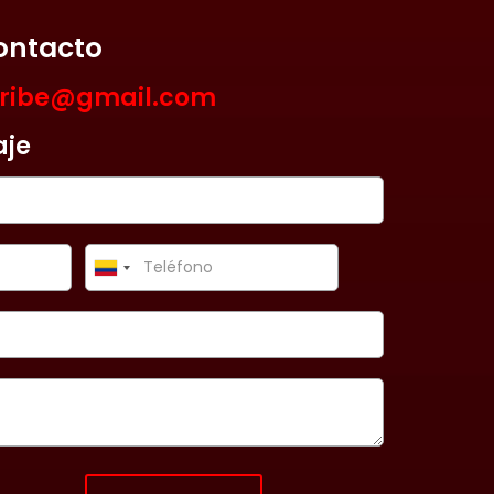
ontacto
aribe@gmail.com
aje