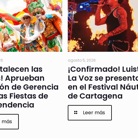
26
agosto 5, 2026
rtalecen las
¡Confirmado! Luis
s! Aprueban
La Voz se present
ión de Gerencia
en el Festival Náu
as Fiestas de
de Cartagena
endencia
Leer más
r más