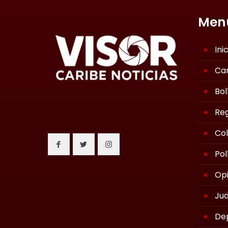
Men
Ini
Ca
Bol
Reg
Co
Pol
Opi
Jud
De