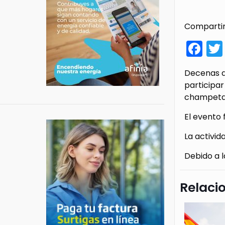
Compartir
Fa
Decenas de
participar
champeta
El evento 
La activid
Debido a l
Relaci