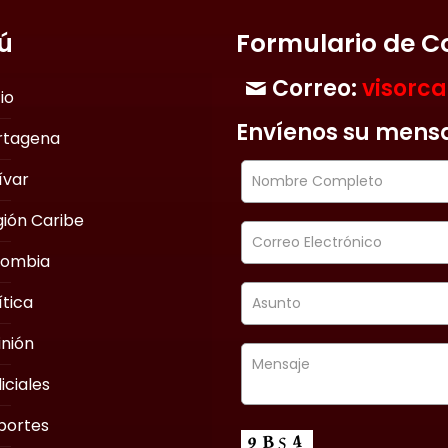
ú
Formulario de C
Correo:
visorc
cio
Envíenos su mens
rtagena
ívar
ión Caribe
lombia
ítica
nión
iciales
portes