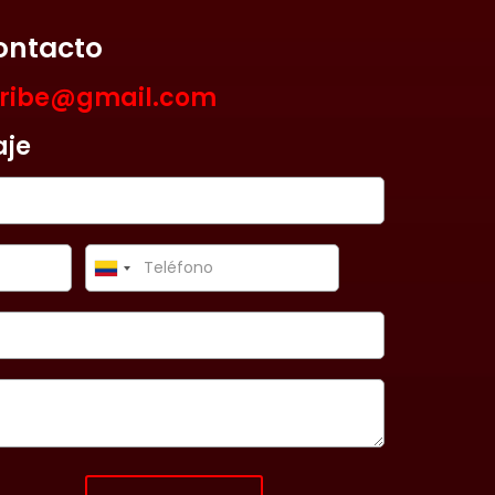
ontacto
aribe@gmail.com
aje