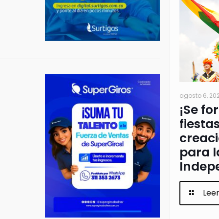
agosto 6, 20
¡Se fo
fiesta
creac
para l
Indep
Lee