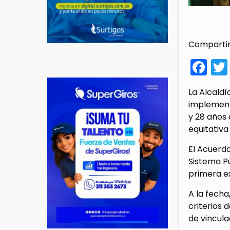
Compartir
Fa
La Alcaldí
implementa
y 28 años 
equitativa 
El Acuerdo
Sistema Pú
primera ex
A la fecha
criterios 
de vincula