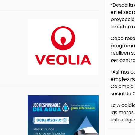
“Desde la
en el sect
proyección
directora
Cabe resal
programa 
realicen s
ser contra
“Así nos c
empleo nad
Colombia e
social de 
La Alcaldí
las metas
estratégic