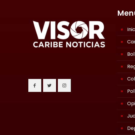
Men
Ini
Ca
Bol
Reg
Co
Pol
Opi
Jud
De