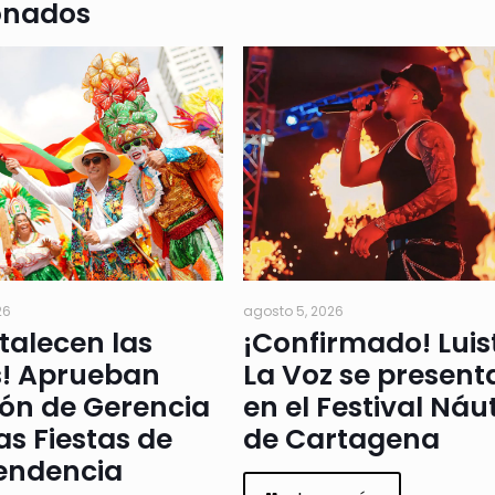
onados
26
agosto 5, 2026
rtalecen las
¡Confirmado! Luis
s! Aprueban
La Voz se present
ión de Gerencia
en el Festival Náu
as Fiestas de
de Cartagena
endencia