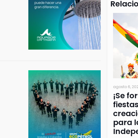
Relaci
agosto 6, 20
¡Se fo
fiesta
creac
para l
Indep