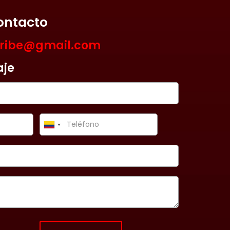
ontacto
aribe@gmail.com
aje