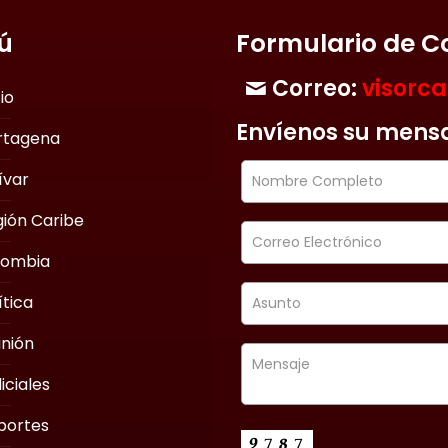
ú
Formulario de C
Correo:
visorc
cio
Envíenos su mens
rtagena
ívar
ión Caribe
lombia
ítica
nión
iciales
portes