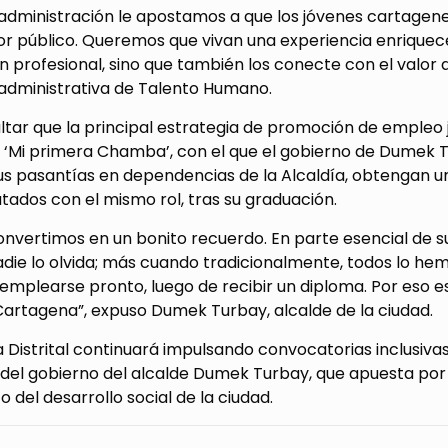
 administración le apostamos a que los jóvenes cartagen
or público. Queremos que vivan una experiencia enriquece
 profesional, sino que también los conecte con el valor de
 administrativa de Talento Humano.
tar que la principal estrategia de promoción de empleo juv
‘Mi primera Chamba’, con el que el gobierno de Dumek Tu
us pasantías en dependencias de la Alcaldía, obtengan un
tados con el mismo rol, tras su graduación.
onvertimos en un bonito recuerdo. En parte esencial de su
ie lo olvida; más cuando tradicionalmente, todos lo hemos
mplearse pronto, luego de recibir un diploma. Por eso es
Cartagena”, expuso Dumek Turbay, alcalde de la ciudad.
a Distrital continuará impulsando convocatorias inclusiv
 del gobierno del alcalde Dumek Turbay, que apuesta por
o del desarrollo social de la ciudad.