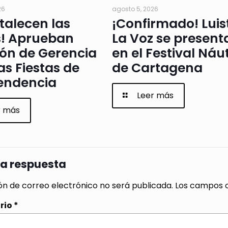
26
agosto 5, 2026
rtalecen las
¡Confirmado! Luis
s! Aprueban
La Voz se present
ión de Gerencia
en el Festival Náu
as Fiestas de
de Cartagena
endencia
Leer más
r más
na respuesta
ón de correo electrónico no será publicada.
Los campos o
rio
*