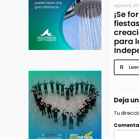
agosto 6, 20
¡Se fo
fiesta
creac
para l
Indep
Lee
Deja u
Tu direcci
Comenta