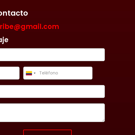
ontacto
aribe@gmail.com
aje