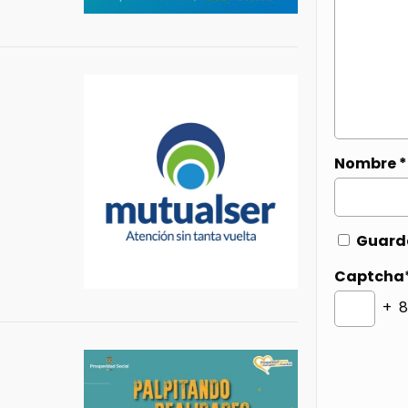
Nombre
*
Guarda
Captcha
+ 8