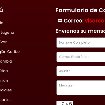
ú
Formulario de C
Correo:
visorc
cio
Envíenos su mens
rtagena
ívar
ión Caribe
lombia
ítica
nión
iciales
portes