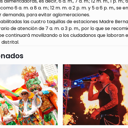
s alimentadoras, es decir, 6 a. m., 7 a. m.; 12 m. m., 1 p. m.; 6
 como 6 a. m. a 8 a. m.; 12 m. m. a 2 p. m. y 5 a 6 p. m., se
 demanda, para evitar aglomeraciones.
abilitadas las cuatro taquillas de estaciones Madre Berna
ario de atención de 7 a. m. a 3 p. m., por lo que se recom
be continuará movilizando a los ciudadanos que laboran 
distrital.
onados