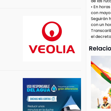
de las ruta
• En horas
con mayor
Seguirán h
con un hor
Transcari
el decreto 
Relaci