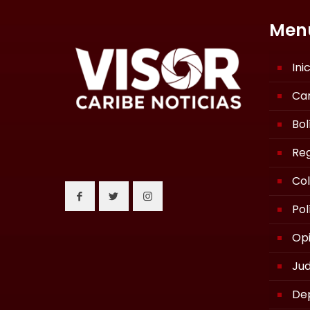
Men
Ini
Ca
Bol
Reg
Co
Pol
Opi
Jud
De