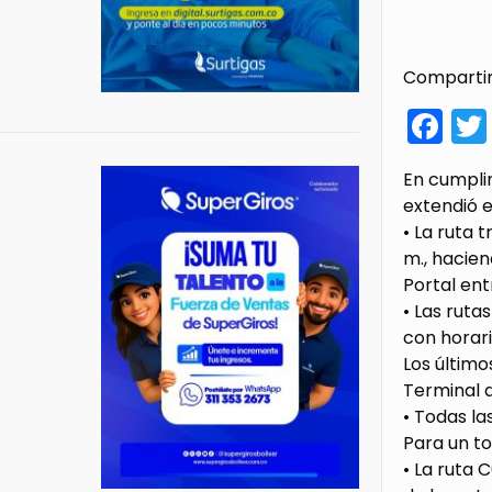
Compartir
Fa
En cumplim
extendió e
• La ruta 
m., hacien
Portal entr
• Las ruta
con horario
Los último
Terminal d
• Todas las
Para un to
• La ruta 