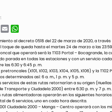
:
cebook
Twitter
Email
WhatsApp
iento al decreto 0518 del 22 de marzo de 2020, a través
l toque de queda hasta el martes 24 de marzo a las 23:5
troncal que operará será la T103 Portal – Bocagrande, la cu
do parada en todas las estaciones y con un servicio cada h
e las 6:30 y 6:45 p. m.
s pretroncales (X101, X102, X103, X104, X105, X106) y la T10
s determinados así: 6 a. m., 1 p. m. y 5 p. m.
s servicios de estas rutas retornarían a su origen (Huellas 
e Transporte y Ciudadela 2000) entre 6:30 p. m. y 7 p. m.
 rutas alimentadoras operarán en los siguientes horarios: 6 a
tal de 6 servicios, uno en cada hora descrita.
C001 Ciudadela 2000 – Manga – Centro operará con los mi