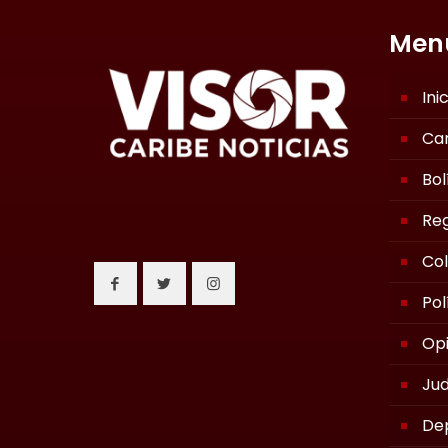
Men
Ini
Ca
Bol
Reg
Co
Pol
Opi
Jud
De