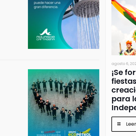
agosto 6, 20
¡Se fo
fiesta
creac
para l
Indep
Lee