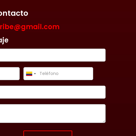
ontacto
aribe@gmail.com
aje