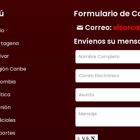
ú
Formulario de C
Correo:
visorc
cio
Envíenos su mens
rtagena
ívar
ión Caribe
lombia
ítica
nión
iciales
portes