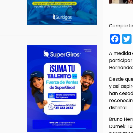
Compartir
Fa
A medida q
participar
Hernández,
Desde que
y así aspi
han cesado
reconocim
distrital.
Bruno Hern
Dumek Tur