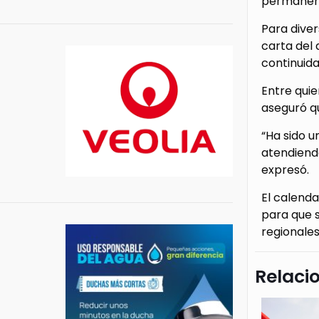
permanent
Para diver
carta del
continuida
Entre qui
aseguró qu
“Ha sido u
atendiendo
expresó.
El calenda
para que s
regionales
Relaci