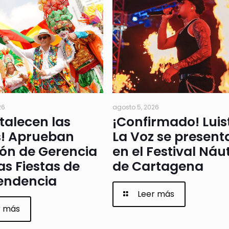
26
agosto 5, 2026
rtalecen las
¡Confirmado! Luis
s! Aprueban
La Voz se present
ión de Gerencia
en el Festival Náu
as Fiestas de
de Cartagena
endencia
Leer más
r más