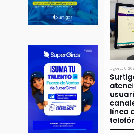
agosto 6, 20
Surtig
atenci
usuari
canale
línea 
telefó