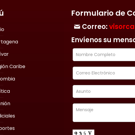
ú
Formulario de C
Correo:
visorc
cio
Envíenos su mens
rtagena
ívar
ión Caribe
lombia
ítica
nión
iciales
portes