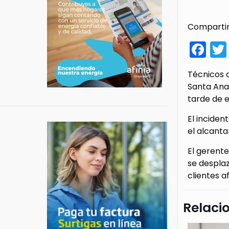
Compartir
Fa
Técnicos d
Santa Ana
tarde de e
El incide
el alcanta
El gerente
se desplaz
clientes a
Relaci