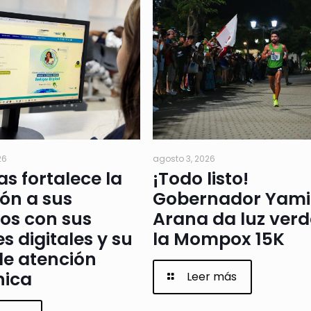
26
agosto 3, 2026
as fortalece la
¡Todo listo!
ón a sus
Gobernador Yami
os con sus
Arana da luz verd
s digitales y su
la Mompox 15K
de atención
nica
Leer más