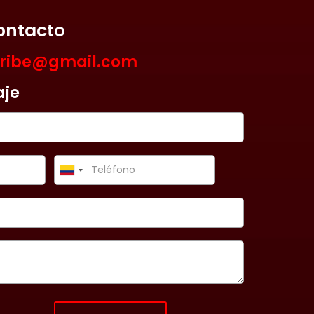
ontacto
aribe@gmail.com
aje