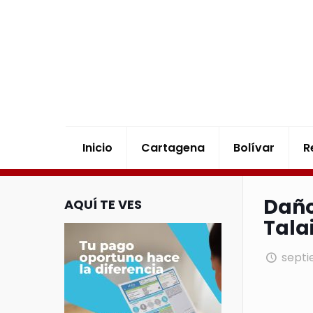
Inicio
Cartagena
Bolívar
R
Daño
AQUÍ TE VES
Tala
septi