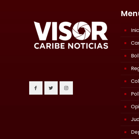
Men
Ini
Ca
Bol
Reg
Co
Pol
Opi
Jud
De