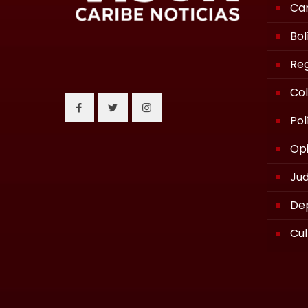
Ca
Bol
Reg
Co
Pol
Opi
Jud
De
Cul