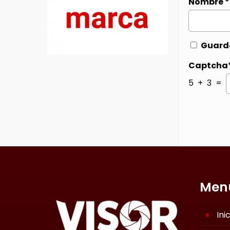
Nombre
*
Guarda
Captcha
5 + 3 =
Men
Ini