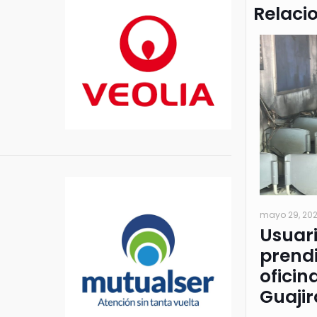
Relaci
mayo 29, 20
Usuar
prendi
oficin
Guajir