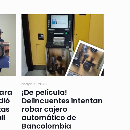
mayo 15, 2025
para
¡De película!
dió
Delincuentes intentan
tas
robar cajero
li
automático de
Bancolombia