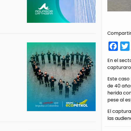
Compartir
Fa
En el sect
capturaron
Este caso 
de 40 años
herida con
pese al es
El captura
las audien