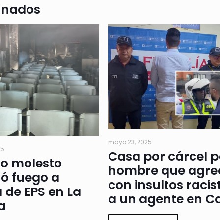
onados
mayo 23, 2025
25
Casa por cárcel 
io molesto
hombre que agre
ó fuego a
con insultos racis
a de EPS en La
a un agente en Ca
a