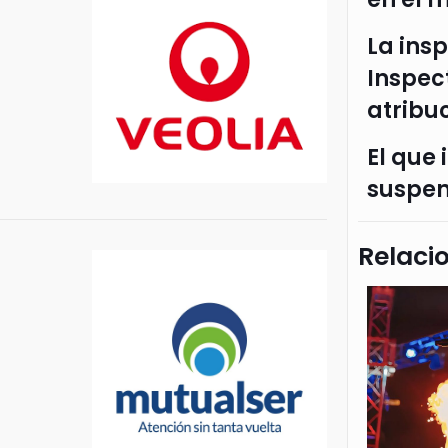
La insp
Inspec
atribu
El que 
suspen
Relaci