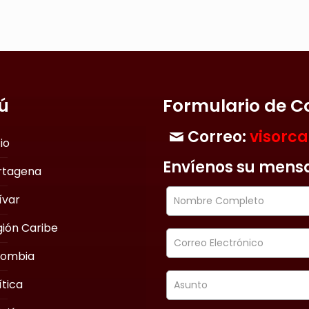
ú
Formulario de C
Correo:
visorc
cio
Envíenos su mens
rtagena
ívar
ión Caribe
lombia
ítica