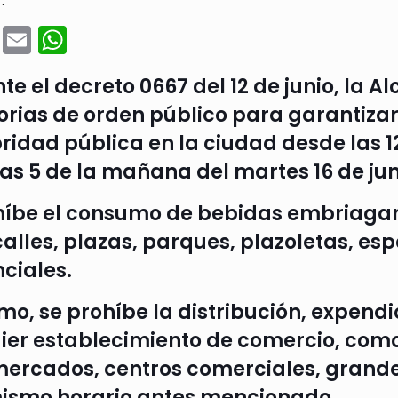
:
cebook
Twitter
Email
WhatsApp
te el decreto 0667 del 12 de junio, la 
torias de orden público para garantizar
ridad pública en la ciudad desde las 1
las 5 de la mañana del martes 16 de jun
híbe el consumo de bebidas embriagan
alles, plazas, parques, plazoletas, es
nciales.
mo, se prohíbe la distribución, expen
ier establecimiento de comercio, como
ercados, centros comerciales, grandes
mismo horario antes mencionado.