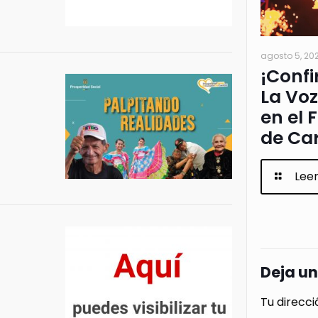
agosto 5, 20
¡Confi
La Voz
en el 
de Ca
Lee
Deja u
Tu direcci