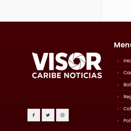
Men
Ini
Ca
Bol
Reg
Co
Pol