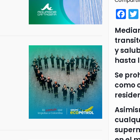
Compartir
Fa
Median
transi
y salub
hasta 
Se pro
como c
reside
Asimis
cualqu
superm
en el 