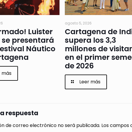
26
agosto 5, 2026
rmado! Luister
Cartagena de Ind
 se presentará
supera los 3,3
Festival Náutico
millones de visita
rtagena
en el primer seme
de 2026
r más
Leer más
na respuesta
ón de correo electrónico no será publicada.
Los campos o