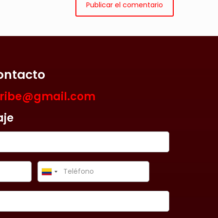
ontacto
aribe@gmail.com
aje