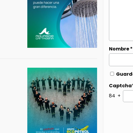
Nombre
*
Guarda
Captcha
84 +