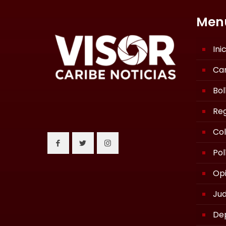
Men
Ini
Ca
Bol
Reg
Co
Pol
Opi
Jud
De