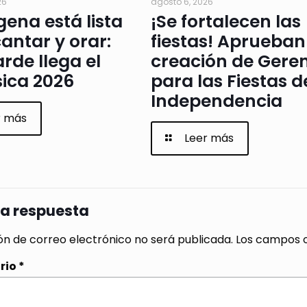
26
agosto 6, 2026
ena está lista
¡Se fortalecen las
antar y orar:
fiestas! Aprueban
arde llega el
creación de Gere
ica 2026
para las Fiestas d
Independencia
r más
Leer más
na respuesta
ón de correo electrónico no será publicada.
Los campos o
rio
*