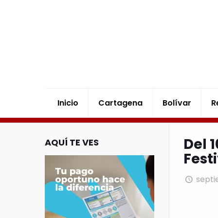
Inicio
Cartagena
Bolívar
R
Del 
AQUÍ TE VES
Fest
septi