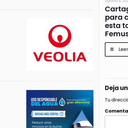
agosto 8, 20
Cartag
para c
esta t
Femus
Lee
Deja u
Tu direcci
Comenta