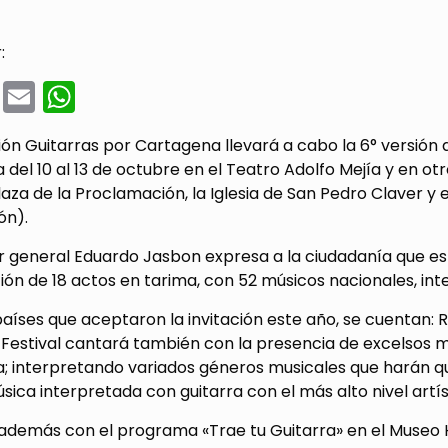
:
cebook
Twitter
Email
WhatsApp
ón Guitarras por Cartagena llevará a cabo la 6° versión d
del 10 al 13 de octubre en el Teatro Adolfo Mejía y en ot
aza de la Proclamación, la Iglesia de San Pedro Claver y
ión).
r general Eduardo Jasbon expresa a la ciudadanía que est
ión de 18 actos en tarima, con 52 músicos nacionales, inte
países que aceptaron la invitación este año, se cuentan: R
 Festival cantará también con la presencia de excelsos m
 interpretando variados géneros musicales que harán que
sica interpretada con guitarra con el más alto nivel artíst
l además con el programa «Trae tu Guitarra» en el Museo 