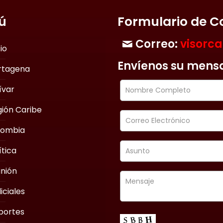
ú
Formulario de C
Correo:
visorc
cio
Envíenos su mens
rtagena
ívar
ión Caribe
lombia
ítica
nión
iciales
portes