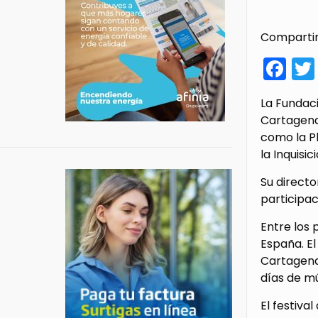
Compartir
Fa
La Fundaci
Cartagena 
como la Pl
la Inquisic
Su directo
participac
Entre los 
España. El
Cartagena;
días de mú
El festiva