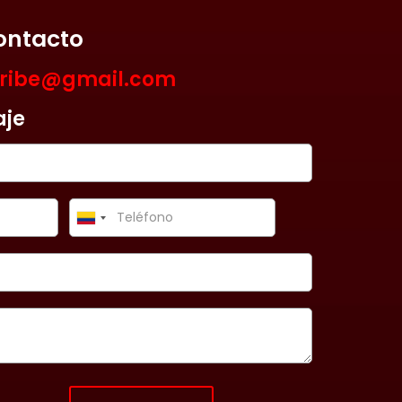
ontacto
aribe@gmail.com
aje