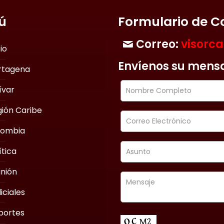
ú
Formulario de C
Correo:
visorc
cio
Envíenos su mens
rtagena
ívar
ión Caribe
lombia
ítica
nión
iciales
portes