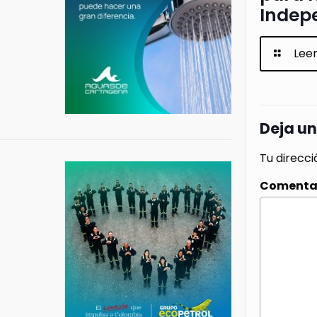
Indep
Lee
Deja u
Tu direcci
Comenta