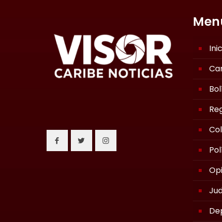
Men
Ini
Ca
Bol
Reg
Co
Pol
Opi
Jud
De