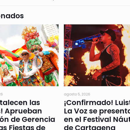
onados
26
agosto 5, 2026
rtalecen las
¡Confirmado! Luis
s! Aprueban
La Voz se present
ión de Gerencia
en el Festival Náu
as Fiestas de
de Cartagena