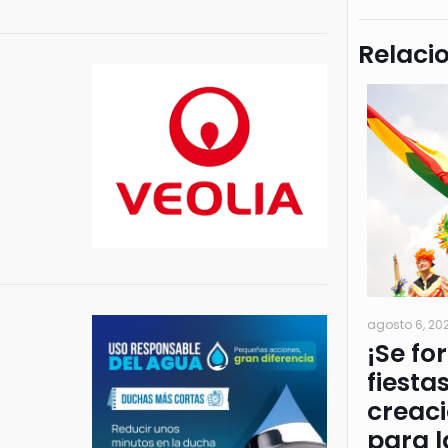
Relaci
agosto 6, 20
¡Se fo
fiesta
creac
para l