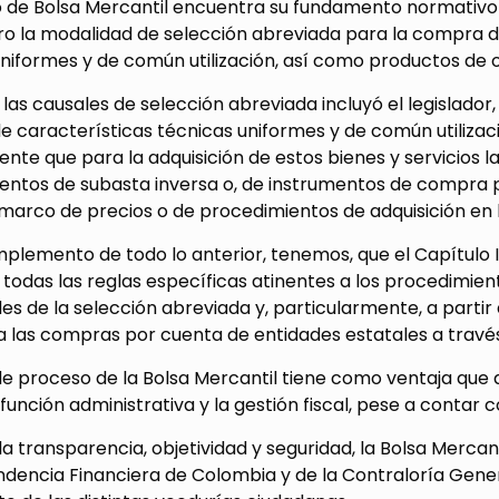
 de Bolsa Mercantil encuentra su fundamento normativo e
ro la modalidad de selección abreviada para la compra de
niformes y de común utilización, así como productos de 
las causales de selección abreviada incluyó el legislador, 
de características técnicas uniformes y de común utilizac
te que para la adquisición de estos bienes y servicios 
entos de subasta inversa o, de instrumentos de compra p
marco de precios o de procedimientos de adquisición en 
emento de todo lo anterior, tenemos, que el Capítulo II 
 todas las reglas específicas atinentes a los procedimien
s de la selección abreviada y, particularmente, a partir del
a las compras por cuenta de entidades estatales a través
de proceso de la Bolsa Mercantil tiene como ventaja que 
a función administrativa y la gestión fiscal, pese a conta
 la transparencia, objetividad y seguridad, la Bolsa Mercanti
ndencia Financiera de Colombia y de la Contraloría Gene