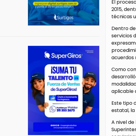
El proceso
2015, dent
técnicas u
Dentro de 
servicios 
expresamen
procedimi
acuerdos 
Como compl
desarrolló
modalidade
aplicable 
Este tipo 
estatal, l
A nivel de
Superinte