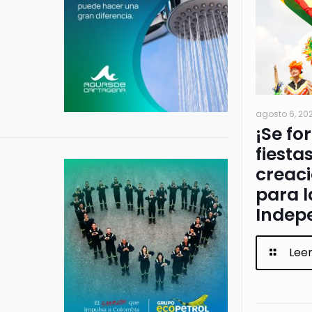
agosto 6, 20
¡Se fo
fiesta
creac
para l
Indep
Lee