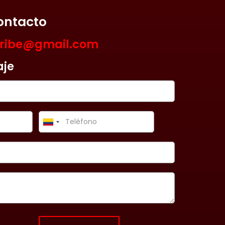
ontacto
aribe@gmail.com
aje