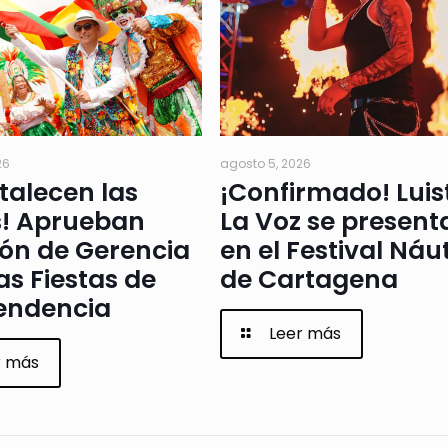
26
agosto 5, 2026
rtalecen las
¡Confirmado! Luis
s! Aprueban
La Voz se present
ión de Gerencia
en el Festival Náu
as Fiestas de
de Cartagena
endencia
Leer más
r más