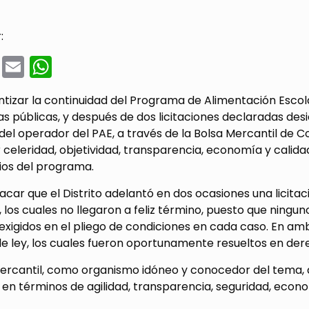
:
cebook
Twitter
Email
WhatsApp
tizar la continuidad del Programa de Alimentación Escola
as públicas, y después de dos licitaciones declaradas desier
del operador del PAE, a través de la Bolsa Mercantil de
 celeridad, objetividad, transparencia, economía y calidad
ios del programa.
acar que el Distrito adelantó en dos ocasiones una licita
 los cuales no llegaron a feliz término, puesto que ningu
 exigidos en el pliego de condiciones en cada caso. En am
e ley, los cuales fueron oportunamente resueltos en derec
ercantil, como organismo idóneo y conocedor del tema, ay
en términos de agilidad, transparencia, seguridad, econom