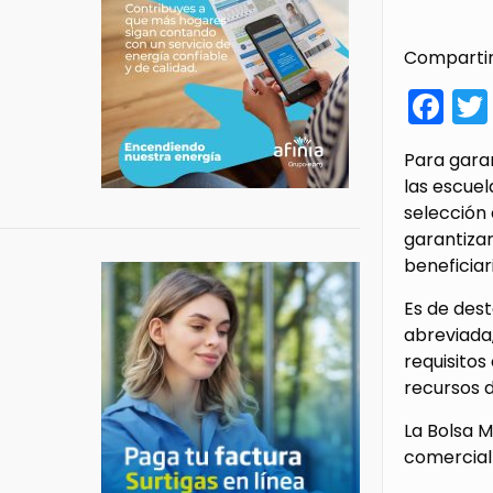
Compartir
Fa
Para garan
las escuel
selección 
garantizar
beneficiar
Es de dest
abreviada,
requisitos
recursos d
La Bolsa M
comercial 