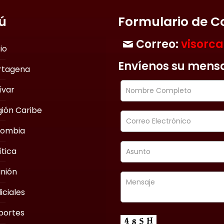
ú
Formulario de C
Correo:
visorc
cio
Envíenos su mens
rtagena
ívar
ión Caribe
lombia
ítica
nión
iciales
portes