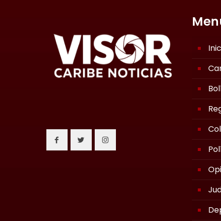
Men
Ini
Ca
Bol
Reg
Co
Pol
Opi
Jud
De