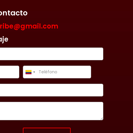
ontacto
aribe@gmail.com
aje