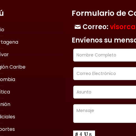
ú
Formulario de C
Correo:
visorc
cio
Envíenos su mens
rtagena
ívar
ión Caribe
lombia
ítica
nión
iciales
portes