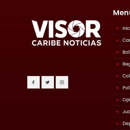
Men
Ini
Ca
Bol
Reg
Co
Pol
Opi
Jud
De