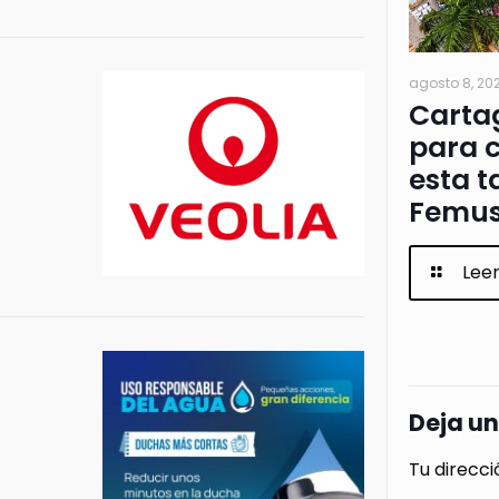
agosto 8, 20
Cartag
para c
esta t
Femus
Lee
Deja u
Tu direcci