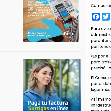
Compartir
Fa
Para evita
administra
perentorio
penitencia
«Es por el
para trasl
precisó Jo
El Consejo
por el det
lugar más 
Así mismo
infraestru