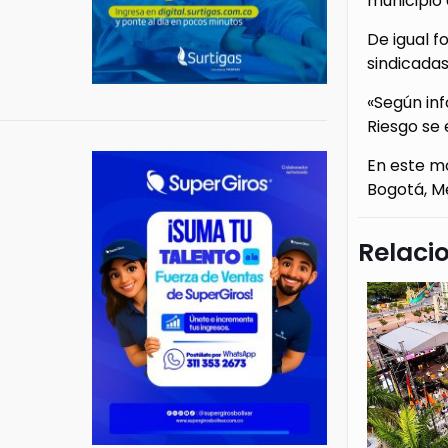
municipio 
De igual f
sindicadas
«Según inf
Riesgo se 
En este m
Bogotá, Me
Relaci