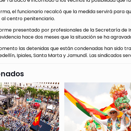
de Turbaco e incomodó a los vecinos la posibilidad que fu
orma, el funcionario recalcó que la medida servirá para 
 al centro penitenciario.
orme presentado por profesionales de la Secretaría de In
evidencia hace dos meses que la situación se ha agravado
omento las detenidas que están condenadas han sido tra
dellín, Ipiales, Santa Marta y Jamundí. Las sindicados será
onados