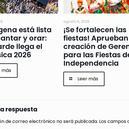
26
agosto 6, 2026
ena está lista
¡Se fortalecen las
antar y orar:
fiestas! Aprueban
arde llega el
creación de Gere
ica 2026
para las Fiestas d
Independencia
r más
Leer más
na respuesta
ón de correo electrónico no será publicada.
Los campos o