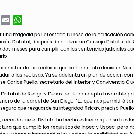
:
cebook
Twitter
Email
WhatsApp
r una tragedia por el estado ruinoso de la edificación don
ción Distrital, después de realizar un Consejo Distrital d
 dos meses para cumplir con las sentencias judiciales qu
rio.
 bienestar de las reclusas que se toma esta decisión. Nos 
adar a las reclusas. Ya se adelanta un plan de acción con
sé Carlos Puello, secretario del Interior y Convivencia C
 Distrital de Riesgo y Desastre dio concepto favorable pa
erioro de la cárcel de San Diego. “Lo que nos permitirá t
seguro que resguarde su integridad física», precisó Puello
, recordó que el Distrito ha hecho esfuerzos por su tra
ctura que cumplió los requisitos de Inpec y Uspec, pero n