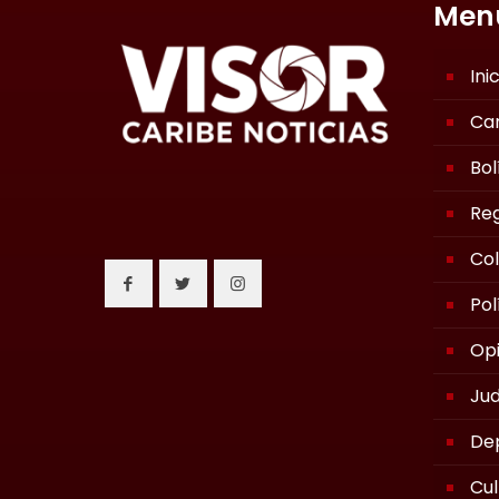
Men
Ini
Ca
Bol
Reg
Co
Pol
Opi
Jud
De
Cul