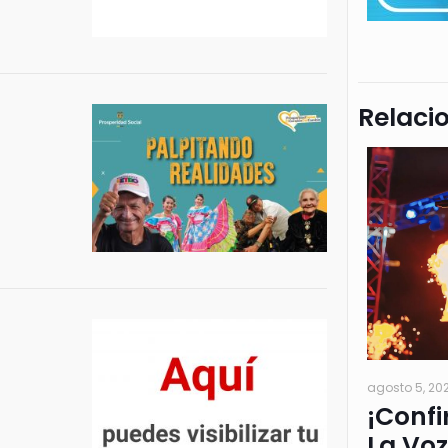
Relaci
agosto 5, 20
¡Confi
La Voz