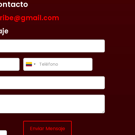
ontacto
aribe@gmail.com
aje