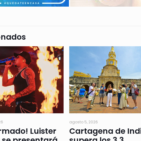
onados
26
agosto 5, 2026
rmado! Luister
Cartagena de Ind
 se presentará
supera los 3,3