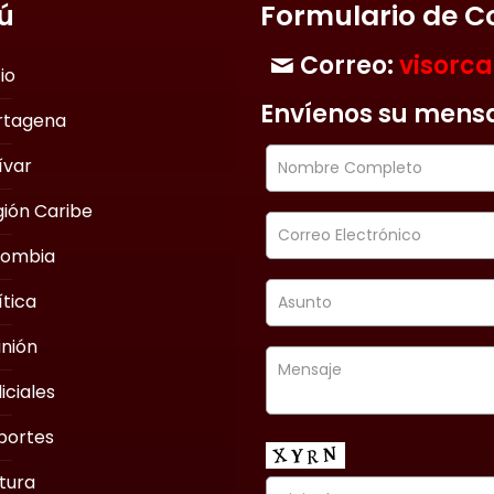
ú
Formulario de C
Correo:
visorc
cio
Envíenos su mens
rtagena
ívar
ión Caribe
lombia
ítica
nión
iciales
portes
tura