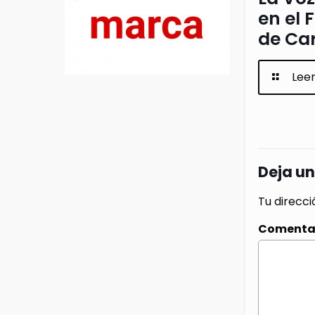
en el 
de Ca
Lee
Deja u
Tu direcci
Comenta