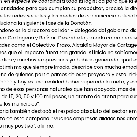
 en especie se coordinará toda la logística para que la 
 entidades para que cumplan su propósito”, precisó la dir
e las redes sociales y los medios de comunicación oficia
ciona la siguiente fase de la Donatón.
ndoño es la directora del Ider y delegada del gobierno dis
or Cartagena y Bolívar. Describe la jornada como maravil
ades como el Colectivo Traso, Alcaldía Mayor de Cartage
os que el impacto fuera tan grande. Al inicio no sabíam
5 días y muchos empresarios ya habían generado aportes 
ptimismo que siempre irradia, describe con mucha emoci
ueño de quienes participamos de este proyecto y esta ini
.000, y hoy es una realidad haber superado la meta, y es
no de esas personas naturales que han apoyado, más d
de 15, 20, 50 y 100 mil pesos, un granito de arena para su
e los municipios”.
aria también destacó el respaldo absoluto del sector emp
xito de esta campaña. “Muchas empresas aliadas nos abra
 muy positivo”, afirmó.