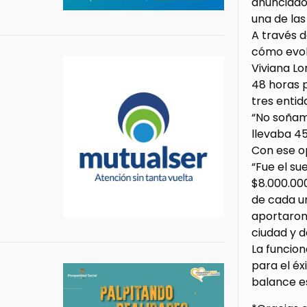
anunciados
una de las
A través d
cómo evolu
Viviana Lo
48 horas p
tres entid
“No soñam
llevaba 4
Con ese o
“Fue el s
$8.000.000
de cada u
aportaron 
ciudad y d
La funcion
para el é
balance es