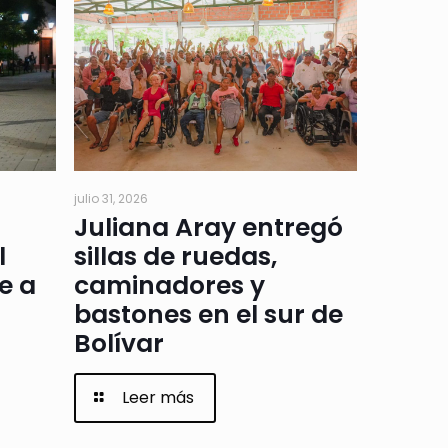
julio 31, 2026
Juliana Aray entregó
l
sillas de ruedas,
e a
caminadores y
bastones en el sur de
Bolívar
Leer más