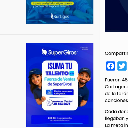
Compartir
Fa
Fueron 48
Cartagena 
de la fará
canciones
Cada donac
llegaban y
La meta in