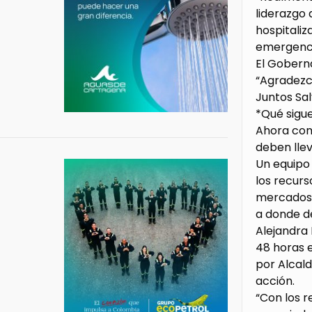
liderazgo 
hospitaliz
emergenci
El Goberna
“Agradezco
Juntos Sa
*Qué sigu
Ahora cont
deben llev
Un equipo 
los recurs
mercados, 
a donde d
Alejandra 
48 horas 
por Alcald
acción.
“Con los r