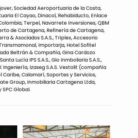
jover, Sociedad Aeroportuaria de la Costa,
aria El Cayao, Dinacol, Rehabiducto, Enlace
 Colombia, Terpel, Navarrete Inversiones, QBM
rto de Cartagena, Refinería de Cartagena,
rra & Asociados S.A.S., Triplex, Accesorio
Transmamonal, Importarja, Hotel Sofitel
, Posada Beltrán & Compañía, Gina Cardozo
nta Lucía IPS S.A.S., Gio Inmboliaria S.A.S.,
K Ingeniería, Izaseg S.A.S. Vestolit (compañía
 Caribe, Calamarí, Soportes y Servicios,
te Group, Inmobiliaria Cartagena Ltda,
 y SPC Global.