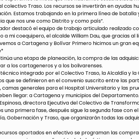
al colectivo Traso. Los recursos se invertirán en ayudas
ación. Estamos trabajando en la primera línea de batalla 
a que nos une como Distrito y como país”.
dor destacó el equipo de trabajo articulado realizado con
 a mi coequipero, el alcalde William Dau, que gracias al 
lvemos a Cartagena y Bolívar Primero hicimos un gran equ
e*
inúa una etapa de planeación, la compra de las adquisic
ar a los cartageneros y a los bolivarenses.
técnico integrado por el Colectivo Traso, la Alcaldía y 
os que se definieron en el convenio suscrito entre las p
camas generales para el Hospital Universitario y las prue
eben llegar: a Cartagena y municipios del Departamento
Espinosa, directora Ejecutiva del Colectivo de Transforma
es una primera fase, después sigue la segunda fase con 
ía, Gobernación y Traso, que organizarán todas las adqui
ecursos aportados en efectivo se programan las compras 