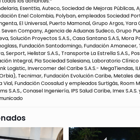
 todos los donantes:*
laria, Esenttia, Auteco, Sociedad de Mejoras Públicas, A
ndación Enel Colombia, Polyban, empleados Sociedad Portu
ngenta, El Universal, Puerto Mamonal, Grupo Argos, Yara
a, Seven Company, Agencia de Aduanas Sudeco, Grupo Pue
va, Solución Proyectos S.A.S., Casa Santana S.A.S, Mora Pa
ecnoglass, Fundación Santodomingo, Fundación Amanecer, 
a, Serport, Helistar S.A.S., Transporte La Estrella S.A.S.
ción Integral, Pia Sociedad Salesiana, Laboratorio Clínico Sa
ink Logistic, Invercomer del Caribe S.A.S.- MegaTiendas, IL
Orbia), Tecnimar, Fundación Evolución Caribe, Metales del
 Vial, Fundación Coosalud y empleados Surtigás, Room Ma
ms S.A.S., Conasel Ingeniería, IPS Salud Caribe, Imex S.A.S.
omunicado
onados