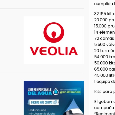
cumplida l
32.165 kit
20.000 pr
15.000 pr
14 elemen
72 camas 
5.500 válv
20 termóm
54.000 tra
50.000 ki
85.000 car
45.000 lit
1 equipo d
Kits para 
El goberna
campaña d
“Realment