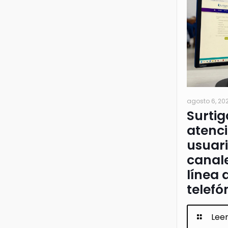
agosto 6, 20
Surtig
atenci
usuari
canale
línea 
telefó
Lee