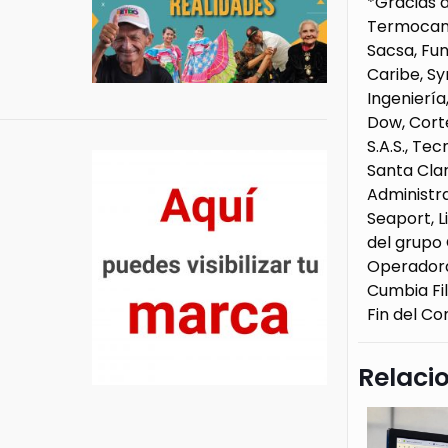
*Gracias a
Termocande
Sacsa, Fu
Caribe, Sy
Ingenierí
Dow, Corte
S.A.S., T
Santa Clar
Administra
Seaport, L
del grupo 
Operadora
Cumbia Fil
Fin del C
Relaci