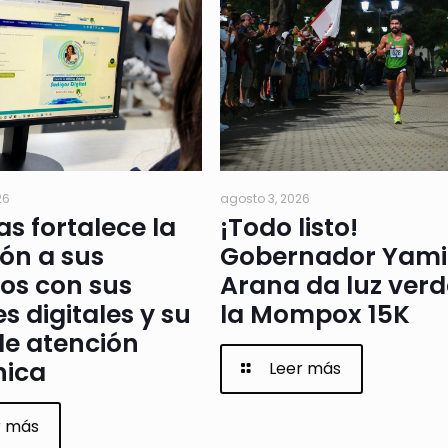
26
agosto 3, 2026
as fortalece la
¡Todo listo!
ón a sus
Gobernador Yami
os con sus
Arana da luz verd
s digitales y su
la Mompox 15K
de atención
nica
Leer más
r más