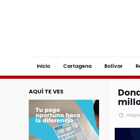
Inicio
Cartagena
Bolívar
R
Dona
AQUÍ TE VES
mill
mayo 