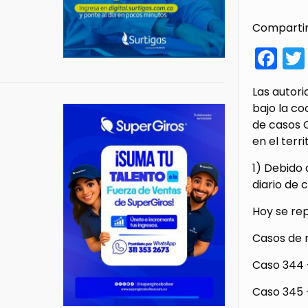
Compartir
Fa
Las autori
bajo la co
de casos 
en el terri
1) Debido 
diario de 
Hoy se rep
Casos de m
Caso 344 
Caso 345 