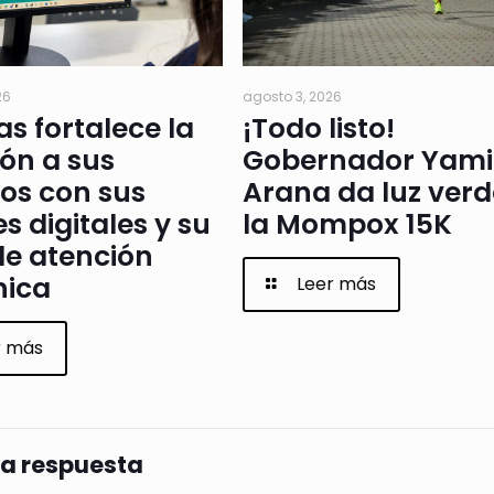
26
agosto 3, 2026
as fortalece la
¡Todo listo!
ón a sus
Gobernador Yami
os con sus
Arana da luz verd
s digitales y su
la Mompox 15K
de atención
nica
Leer más
r más
na respuesta