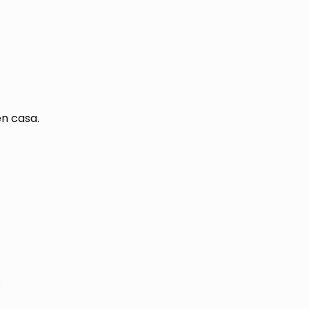
en casa.
.
.