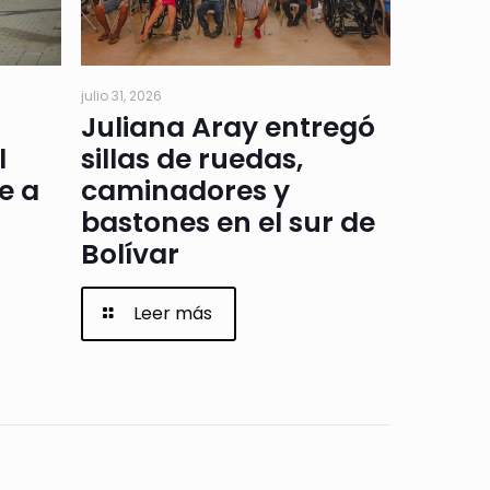
julio 31, 2026
Juliana Aray entregó
l
sillas de ruedas,
e a
caminadores y
bastones en el sur de
Bolívar
Leer más