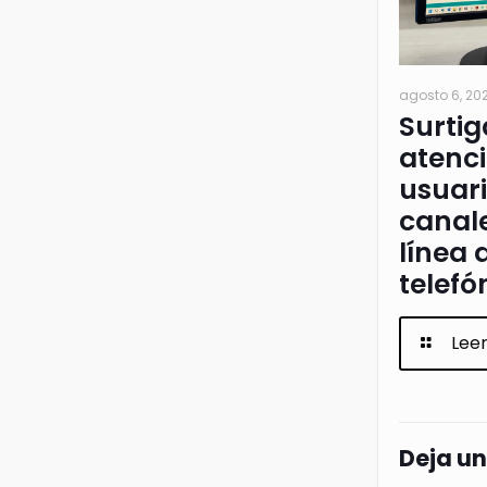
agosto 6, 20
Surtig
atenci
usuari
canale
línea 
telefó
Lee
Deja u