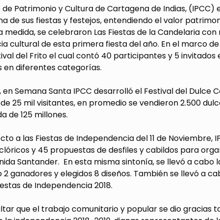
to de Patrimonio y Cultura de Cartagena de Indias, (IPCC)
a de sus fiestas y festejos, entendiendo el valor patrimon
 medida, se celebraron Las Fiestas de la Candelaria con m
a cultural de esta primera fiesta del año. En el marco de e
ival del Frito el cual contó 40 participantes y 5 invitados 
 en diferentes categorías.
 en Semana Santa IPCC desarrolló el Festival del Dulce C
de 25 mil visitantes, en promedio se vendieron 2.500 dul
a de 125 millones.
to a las Fiestas de Independencia del 11 de Noviembre, I
clóricos y 45 propuestas de desfiles y cabildos para organ
nida Santander. En esta misma sintonía, se llevó a cabo
 2 ganadores y elegidos 8 diseños. También se llevó a c
iestas de Independencia 2018.
tar que el trabajo comunitario y popular se dio gracias t