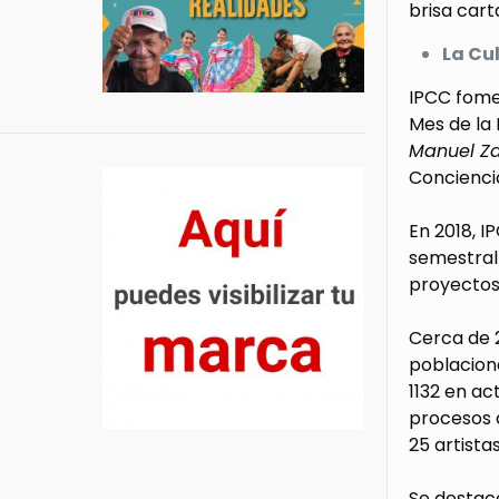
brisa car
La Cu
IPCC fomen
Mes de la 
Manuel Z
Conciencia
En 2018, I
semestral
proyectos
Cerca de 
poblaciona
1132 en ac
procesos 
25 artista
Se destac