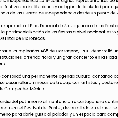
 la independencia 2018-2019, dignas representantes de l
 festivas en instituciones y colegios de la ciudad para 
cia de las Fiestas de Independencia desde un punto de vis
to emprendió el Plan Especial de Salvaguardia de las Fie
la patrimonialización de las fiestas a nivel nacional; esto
istrital de Bibliotecas.
brar el cumpleaños 485 de Cartagena, IPCC desarrolló u
instituciones, ofrenda floral y un gran concierto en la Pla
ro.
e consolidó una permanente agenda cultural contando co
se desarrollaron mesas de trabajo con artistas y gestores
de Campeche, México.
ardia del patrimonio alimentario afro cartagenero continuó
onómica: el Festival del Pastel, desarrollado en el mes de
eno para darle gusto al paladar y un espacio para compa