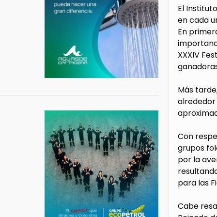
El Institu
en cada un
En primera
importanci
XXXIV Fest
ganadoras
Más tarde,
alrededor 
aproximad
Con respec
grupos fol
por la ave
resultando
para las F
Cabe resal