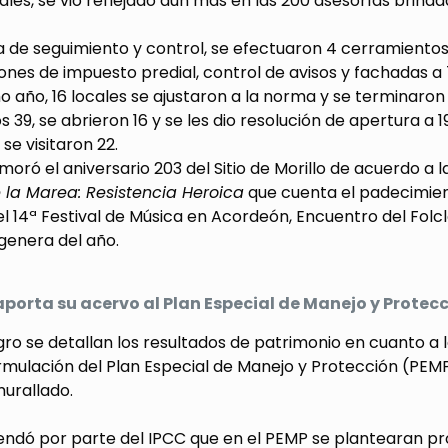
nales, se vio reflejado aún más en las 200 asesorías brinda
 de seguimiento y control, se efectuaron 4 cerramientos,
nes de impuesto predial, control de avisos y fachadas a
 año, 16 locales se ajustaron a la norma y se terminaron
 39, se abrieron 16 y se les dio resolución de apertura a 
se visitaron 22.
ró el aniversario 203 del Sitio de Morillo de acuerdo a las
 la Marea: Resistencia Heroica
que cuenta el padecimien
l 14ª Festival de Música en Acordeón, Encuentro del Folc
genera del año.
aporta su acervo al Plan Especial de Manejo y Protec
gro se detallan los resultados de patrimonio en cuanto a 
rmulación del Plan Especial de Manejo y Protección (PEMP)
urallado.
ndó por parte del IPCC que en el PEMP se plantearan pro