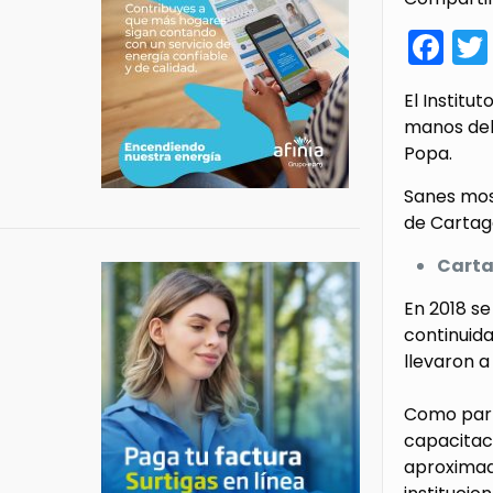
Fa
El Institu
manos del 
Popa.
Sanes most
de Cartage
Carta
En 2018 se
continuida
llevaron a
Como parte
capacitaci
aproximada