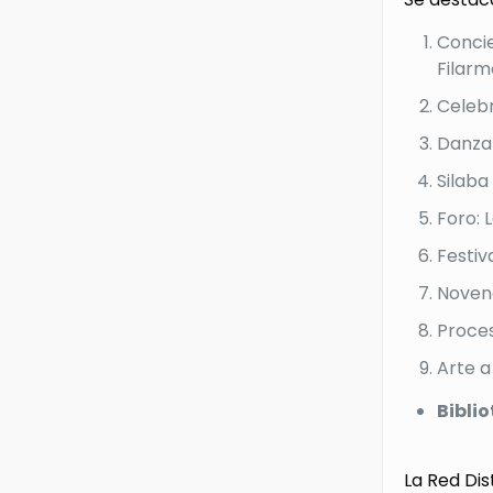
Concie
Filarm
Celebr
Danza
Silaba
Foro: 
Festiv
Novena
Proces
Arte a
Bibli
La Red Dis