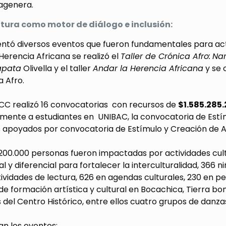
tagenera.
ltura como motor de diálogo e inclusión:
tó diversos eventos que fueron fundamentales para activa
Herencia Africana se realizó el
Taller de Crónica Afro:
Nar
apata
Olivella y el taller
Andar la Herencia Africana
y se 
 Afro.
PCC realizó 16 convocatorias con recursos de
$1.585.285
mente a estudiantes en UNIBAC, la convocatoria de Estí
 apoyados por convocatoria de Estímulo y Creación de Ar
200.000 personas fueron impactadas por actividades cul
l y diferencial para fortalecer la interculturalidad, 366 n
tividades de lectura, 626 en agendas culturales, 230 en p
de formación artística y cultural en Bocachica, Tierra 
s del Centro Histórico, entre ellos cuatro grupos de danza
an los eventos: