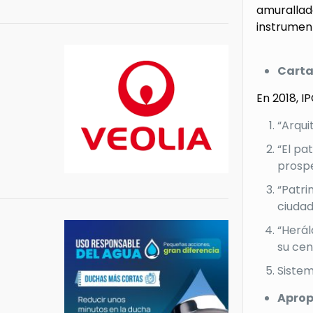
amurallad
instrument
Carta
En 2018, I
“Arqui
“El pa
prospe
“Patri
ciudad!
“Herál
su cen
Sistem
Aprop