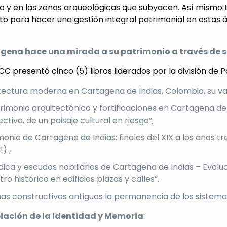
o y en las zonas arqueológicas que subyacen. Así mismo 
o para hacer una gestión integral patrimonial en estas á
gena hace una mirada a su patrimonio a través de su
PCC presentó cinco (5) libros liderados por la división de
tectura moderna en Cartagena de Indias, Colombia, su va
trimonio arquitectónico y fortificaciones en Cartagena de I
ctiva, de un paisaje cultural en riesgo”,
monio de Cartagena de Indias: finales del XIX a los años t
) ,
dica y escudos nobiliarios de Cartagena de Indias – Evol
tro histórico en edificios plazas y calles”.
as constructivos antiguos la permanencia de los sistemas
iación de la Identidad y Memoria
: