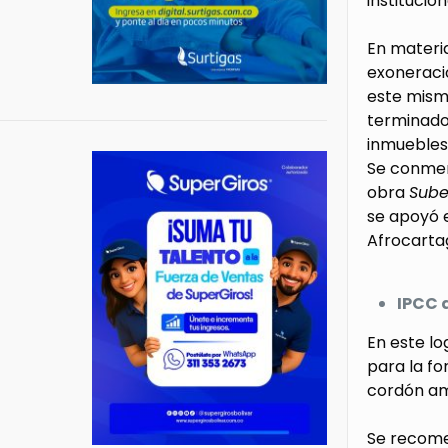
institucio
En materia
exoneracio
este mismo
terminados
inmuebles 
Se conmemo
obra
Sube
se apoyó e
Afrocarta
IPCC 
En este lo
para la fo
cordón am
Se recome