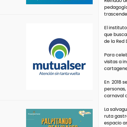
Reinado de
pedagogías
trascenden
El institu
que busca 
de la Red D
Para cele
visitas a 
cartagene
En 2018 s
personas, 
carnaval 
La salvagu
ruta gastr
espacio am