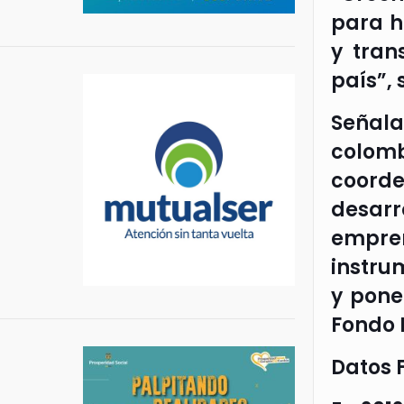
para h
y tran
país”, 
Señal
colomb
coorde
desar
empre
instru
y pone
Fondo 
Datos 