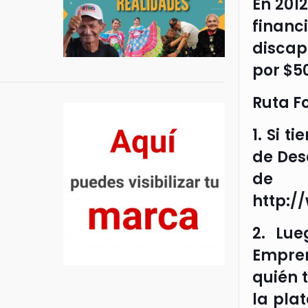
En 201
finan
discap
por $5
Ruta F
1. Si 
de Des
de D
http:/
2. Lue
Empren
quién 
la pla