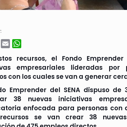
:
cebook
Twitter
Email
WhatsApp
stos recursos, el Fondo Emprender
tivas empresariales lideradas por
os con los cuales se van a generar cer
do Emprender del SENA dispuso de 3
sar 38 nuevas iniciativas empres
atoria enfocada para personas con di
 recursos se van crear 38 nuevas
ción de 475 empleos directos.