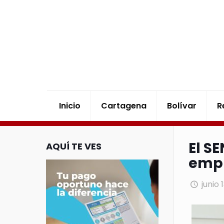
Inicio
Cartagena
Bolívar
R
El S
AQUÍ TE VES
empr
junio 