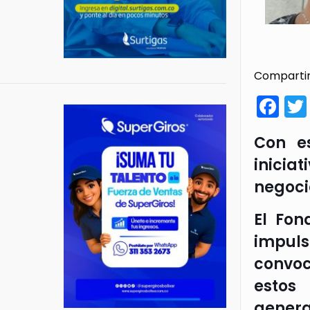
Compartir
Fa
Con e
inicia
negoci
El Fon
impul
convoc
estos
genera