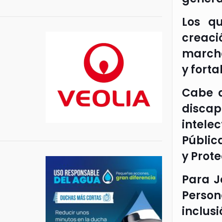
Los qu
creac
marcha
y fort
Cabe a
discapa
intele
Públic
y Prote
Para J
Person
inclu