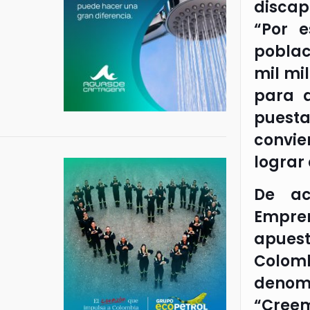
discap
“Por e
poblac
mil mi
para a
puesta
convie
lograr
De ac
Empre
apuest
Colomb
denomi
“Creem