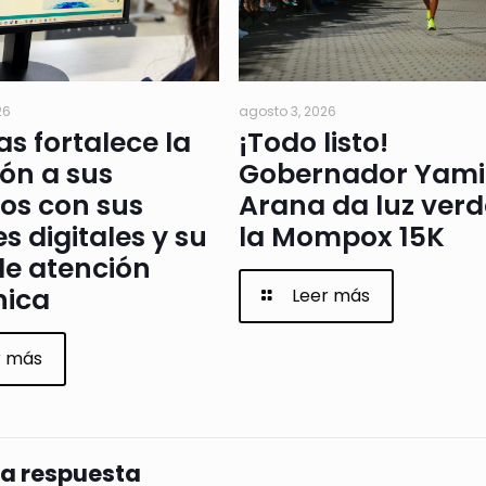
26
agosto 3, 2026
as fortalece la
¡Todo listo!
ón a sus
Gobernador Yami
os con sus
Arana da luz verd
s digitales y su
la Mompox 15K
de atención
nica
Leer más
r más
na respuesta