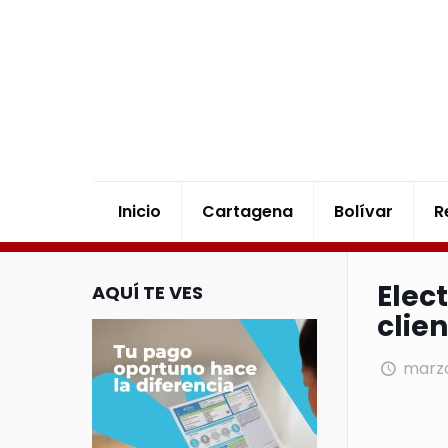
Inicio
Cartagena
Bolívar
R
Elec
AQUÍ TE VES
clie
marzo