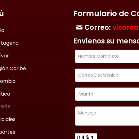
ú
Formulario de C
Correo:
visorc
cio
Envíenos su mens
rtagena
ívar
ión Caribe
lombia
ítica
nión
iciales
portes