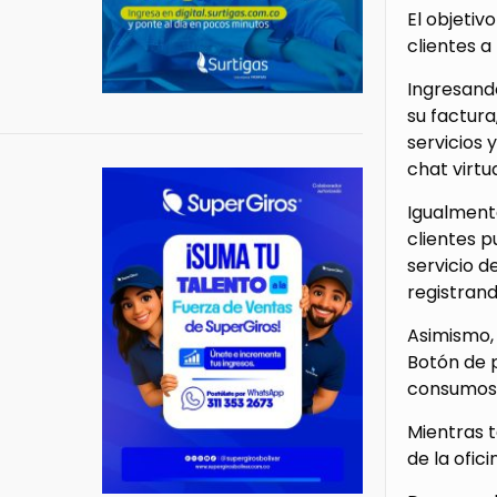
El objetiv
clientes a
Ingresando
su factura
servicios 
chat virtu
Igualmente
clientes p
servicio d
registrand
Asimismo, 
Botón de p
consumos, 
Mientras t
de la ofic