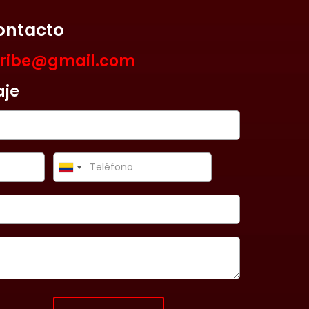
ontacto
aribe@gmail.com
aje