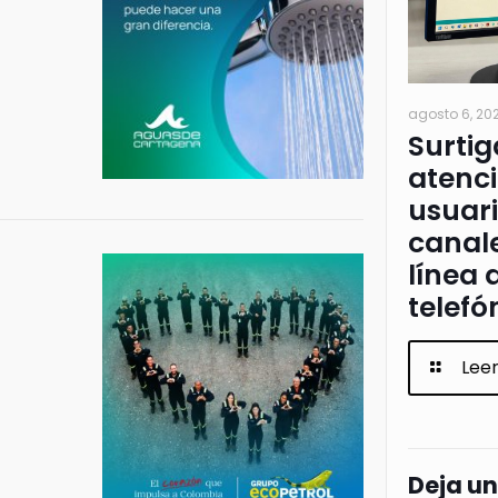
agosto 6, 20
Surtig
atenci
usuari
canale
línea 
telefó
Lee
Deja u