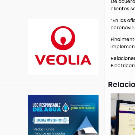
De acuerdo
clientes s
“En las of
coronaviru
Finalment
implementa
Relacione
Electricar
Relaci