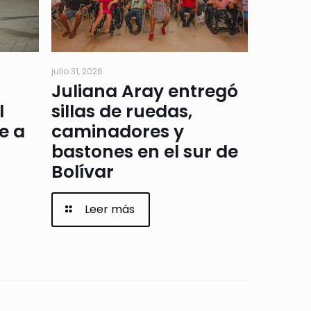
julio 31, 2026
Juliana Aray entregó
l
sillas de ruedas,
e a
caminadores y
bastones en el sur de
Bolívar
Leer más