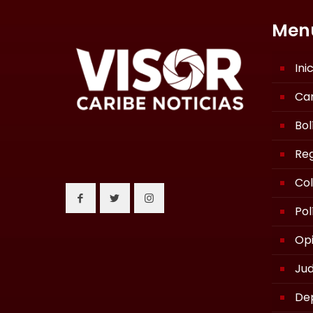
Men
Ini
Ca
Bol
Reg
Co
Pol
Opi
Jud
De