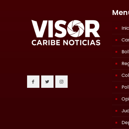
Men
Ini
Ca
Bol
Reg
Co
Pol
Opi
Jud
De