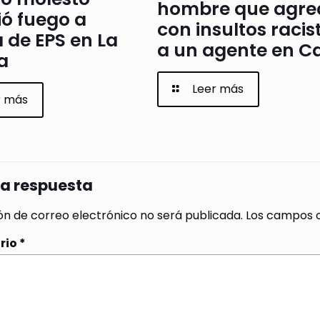
hombre que agre
ó fuego a
con insultos racis
a de EPS en La
a un agente en Ca
a
Leer más
r más
na respuesta
ón de correo electrónico no será publicada.
Los campos o
rio
*