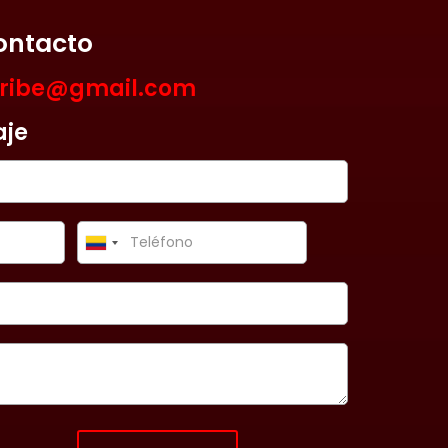
ontacto
aribe@gmail.com
aje