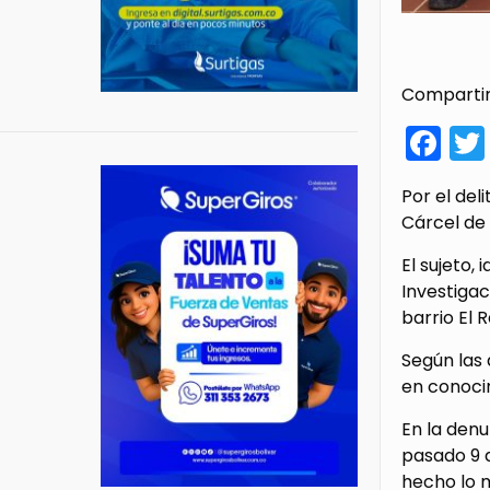
Compartir
Fa
Por el del
Cárcel de
El sujeto,
Investigac
barrio El 
Según las 
en conocim
En la denu
pasado 9 d
hecho lo 