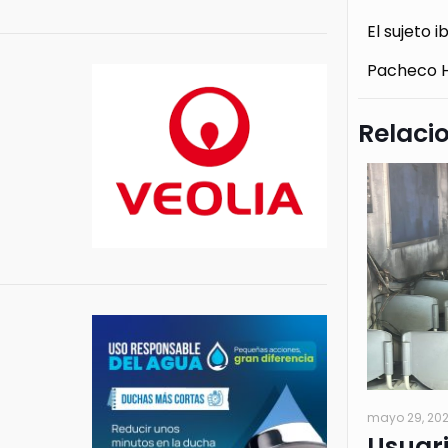
El sujeto 
Pacheco He
Relaci
mayo 29, 20
Usuar