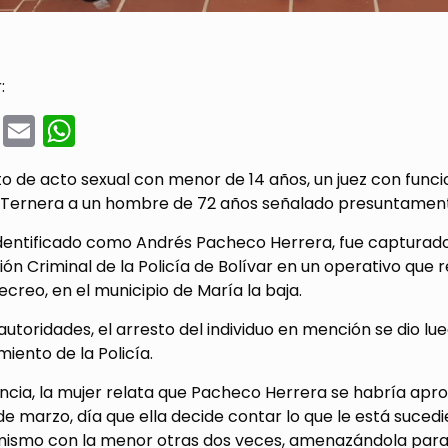
:
cebook
Twitter
Email
WhatsApp
ito de acto sexual con menor de 14 años, un juez con func
 Ternera a un hombre de 72 años señalado presuntamente 
 identificado como Andrés Pacheco Herrera, fue capturado 
ión Criminal de la Policía de Bolívar en un operativo que r
Recreo, en el municipio de María la baja.
autoridades, el arresto del individuo en mención se dio l
iento de la Policía.
ncia, la mujer relata que Pacheco Herrera se habría apr
e marzo, día que ella decide contar lo que le está suce
mismo con la menor otras dos veces, amenazándola para