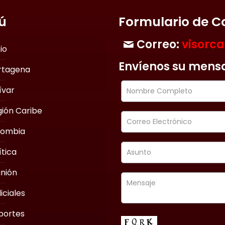
ú
Formulario de C
Correo:
visorc
cio
Envíenos su mens
rtagena
ívar
ión Caribe
lombia
ítica
nión
iciales
portes