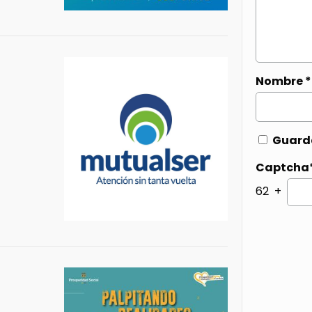
Nombre
*
Guarda
Captcha
62 +