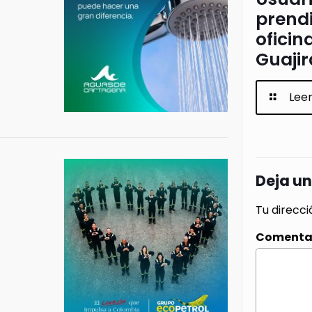
prendi
oficin
Guajir
Lee
Deja u
Tu direcci
Comenta