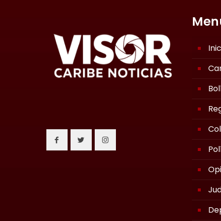
Men
Ini
Ca
Bol
Reg
Co
Pol
Opi
Jud
De