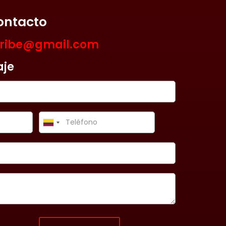
ontacto
aribe@gmail.com
aje