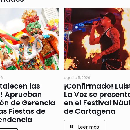
26
agosto 5, 2026
rtalecen las
¡Confirmado! Luis
s! Aprueban
La Voz se present
ión de Gerencia
en el Festival Náu
as Fiestas de
de Cartagena
endencia
Leer más