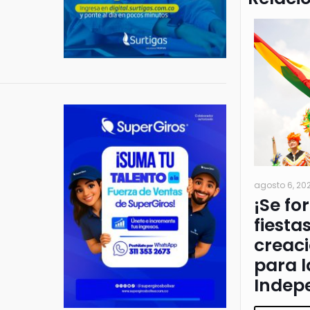
agosto 6, 20
¡Se fo
fiesta
creac
para l
Indep