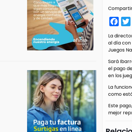
Compartir
Fa
La directo
al día con
Juegos Na
Sará Ibarr
el pago de
en los jueg
La funcion
como está 
Este pago,
mejor repr
Relaci