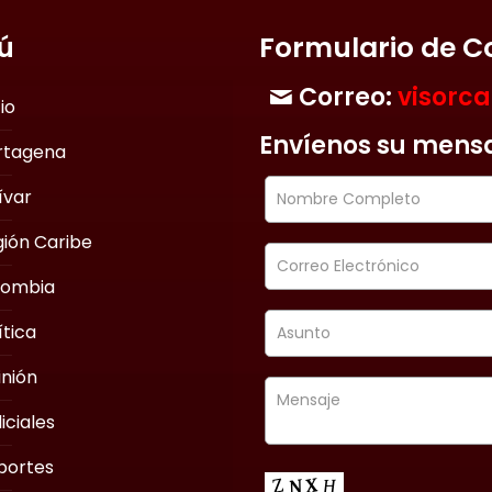
ú
Formulario de C
Correo:
visorc
cio
Envíenos su mens
rtagena
ívar
ión Caribe
lombia
ítica
nión
iciales
portes