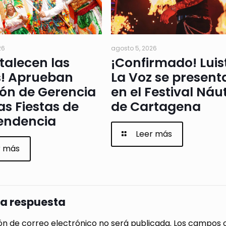
26
agosto 5, 2026
rtalecen las
¡Confirmado! Luis
s! Aprueban
La Voz se present
ión de Gerencia
en el Festival Náu
as Fiestas de
de Cartagena
endencia
Leer más
r más
na respuesta
ón de correo electrónico no será publicada.
Los campos o