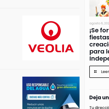
agosto 6, 20
¡Se fo
fiesta
creac
para l
Indep
Lee
Deja u
Tu direcci