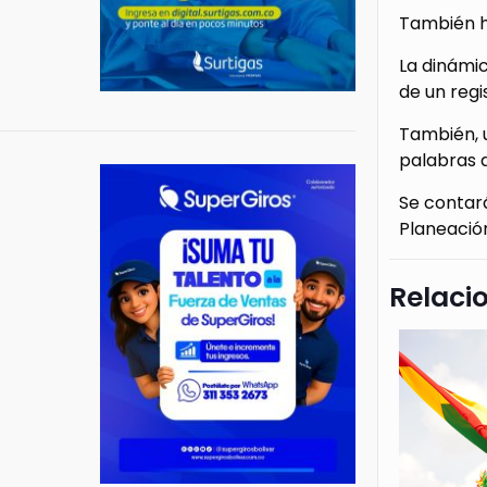
También ha
La dinámic
de un regis
También, u
palabras 
Se contará
Planeación
Relaci