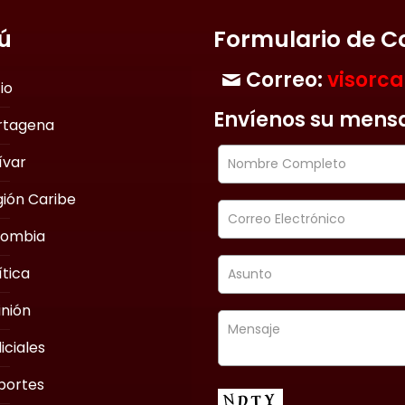
ú
Formulario de C
Correo:
visorc
cio
Envíenos su mens
rtagena
ívar
ión Caribe
lombia
ítica
nión
iciales
portes