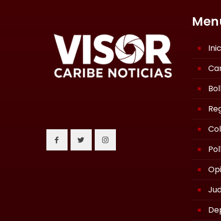
Men
Ini
Ca
Bol
Reg
Co
Pol
Opi
Jud
De