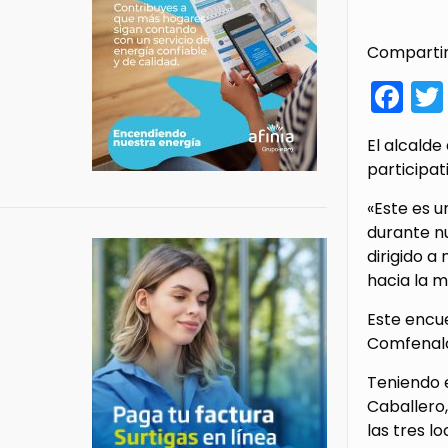
Compartir
Fa
El alcalde
participat
«Este es u
durante nu
dirigido a
hacia la m
Este encue
Comfenalc
Teniendo 
Caballero,
las tres lo