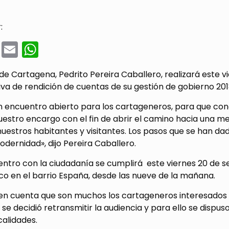
:
cebook
Twitter
Email
WhatsApp
 de Cartagena, Pedrito Pereira Caballero, realizará este 
iva de rendición de cuentas de su gestión de gobierno 201
n encuentro abierto para los cartageneros, para que con
estro encargo con el fin de abrir el camino hacia una me
 nuestros habitantes y visitantes. Los pasos que se han 
odernidad», dijo Pereira Caballero.
ntro con la ciudadanía se cumplirá este viernes 20 de s
o en el barrio España, desde las nueve de la mañana.
en cuenta que son muchos los cartageneros interesados e
 se decidió retransmitir la audiencia y para ello se dispus
calidades.