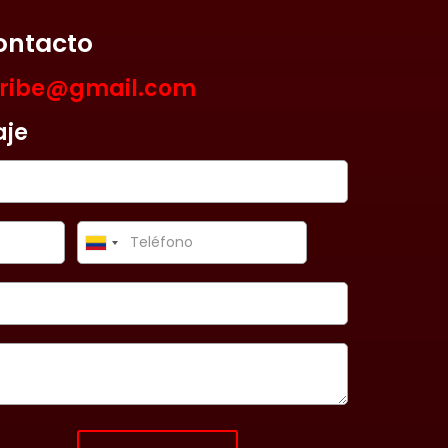
ontacto
aribe@gmail.com
aje