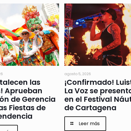
26
agosto 5, 2026
rtalecen las
¡Confirmado! Luis
s! Aprueban
La Voz se present
ión de Gerencia
en el Festival Náu
as Fiestas de
de Cartagena
endencia
Leer más