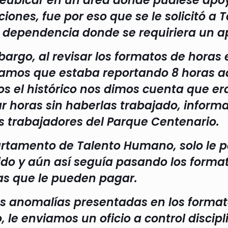
reubicar en un área donde pudiese apoy
ciones, fue por eso que se le solicitó 
 dependencia donde se requiriera un 
argo, al revisar los formatos de horas 
amos que estaba reportando 8 horas ad
s el histórico nos dimos cuenta que er
ar horas sin haberlas trabajado, inform
 trabajadores del Parque Centenario.
artamento de Talento Humano, solo le 
ido y aún así seguía pasando los form
as que le pueden pagar.
as anomalías presentadas en los format
, le enviamos un oficio a control discip