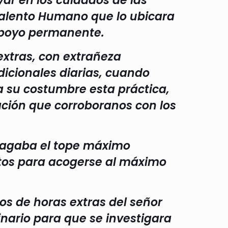
ar en los cuidados de las
a Talento Humano que lo ubicara
apoyo permanente.
extras, con extrañeza
icionales diarias, cuando
a su costumbre esta práctica,
ación que corroboranos con los
pagaba el tope máximo
atos para acogerse al máximo
os de horas extras del señor
linario para que se investigara