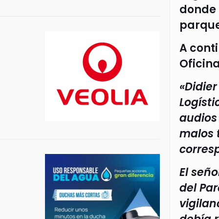
donde 
parque 
A cont
Oficina
«Didie
Logísti
audios
malos t
corres
El seño
del Pa
vigilan