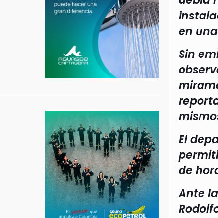
debía 
instala
en una
Sin emb
observ
miramo
report
mismos
El dep
permit
de hor
Ante l
Rodolfo