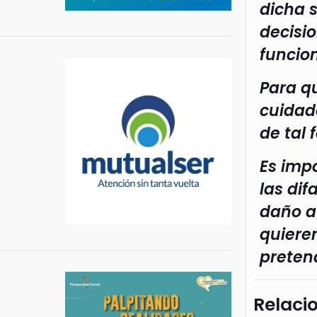
dicha 
decisi
funcion
Para qu
cuidado
de tal
Es imp
las di
daño a
quieren
preten
Relaci