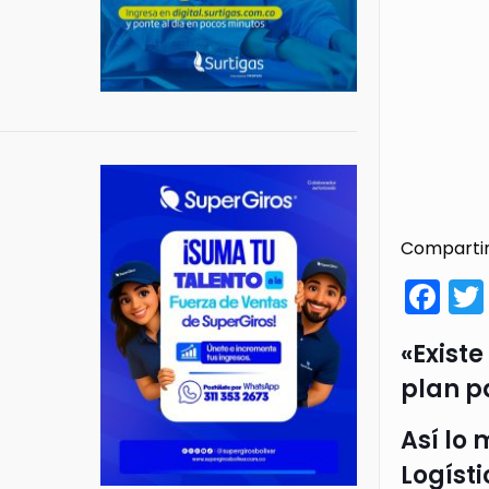
Compartir
Fa
«Exist
plan p
Así lo 
Logíst