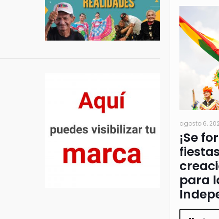
agosto 6, 20
¡Se fo
fiesta
creac
para l
Indep