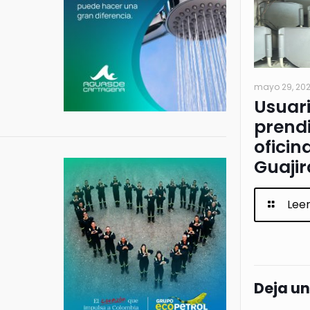
mayo 29, 20
Usuar
prendi
oficin
Guajir
Lee
Deja u