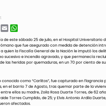
:
cebook
Twitter
Email
WhatsApp
a de este sábado 25 de julio, en el Hospital Universitario d
irómano que fue asegurado con medida de detención intra
 a quien la Fiscalía General de la Nación le imputó los d
sucesivo e incendio agravado, y que permanecía recluido
de las heridas por quemaduras, en un 70 por ciento de su
o conocido como “Carlitos”, fue capturado en flagrancia p
 en el barrio 7 de Agosto, tras quemar parte de la vivie
, entre ellos su madre, Zoila Rosa Duarte Torres, de 62 años,
aide Torres Cumplido, de 25; y Elvis Antonio Ardila Dua
ueron afectados.