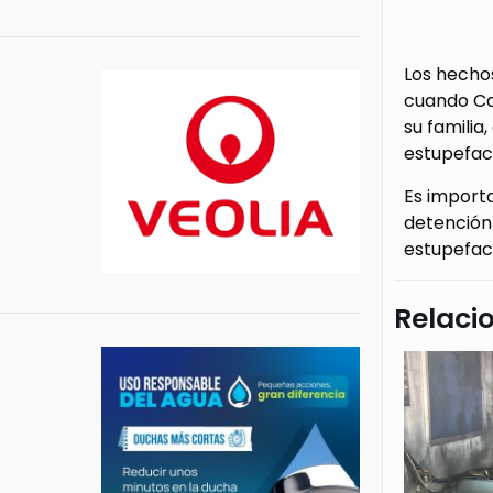
Los hechos
cuando Car
su familia
estupefac
Es importa
detención 
estupefac
Relaci