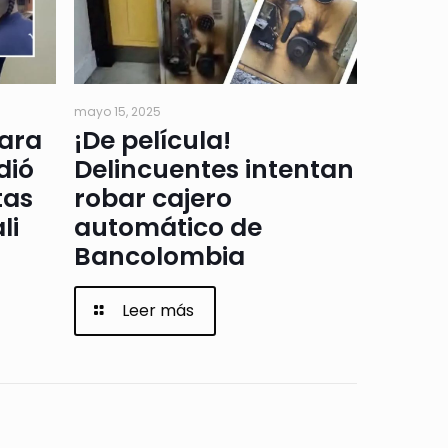
mayo 15, 2025
para
¡De película!
dió
Delincuentes intentan
tas
robar cajero
li
automático de
Bancolombia
Leer más