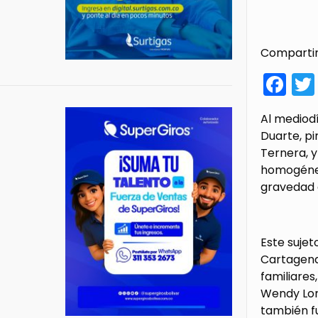
Compartir
Fa
Al mediodí
Duarte, p
Ternera, y
homogéneo 
gravedad 
Este sujet
Cartagena,
familiares
Wendy Lor
también f