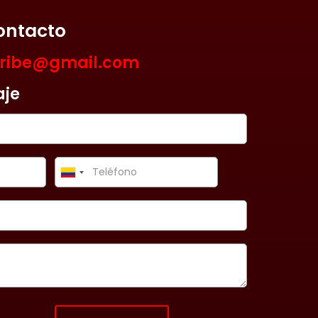
ontacto
aribe@gmail.com
aje