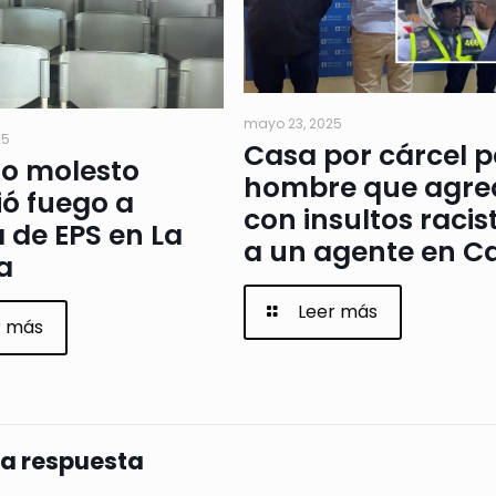
mayo 23, 2025
25
Casa por cárcel 
io molesto
hombre que agre
ó fuego a
con insultos racis
a de EPS en La
a un agente en Ca
a
Leer más
r más
na respuesta