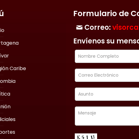
ú
Formulario de C
Correo:
visorc
cio
Envíenos su mens
rtagena
ívar
ión Caribe
lombia
ítica
nión
iciales
portes