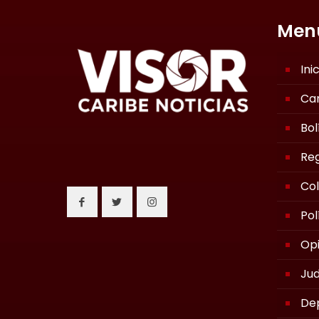
Men
Ini
Ca
Bol
Reg
Co
Pol
Opi
Jud
De