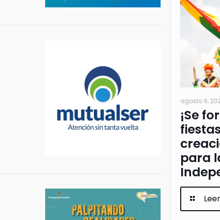
agosto 6, 20
¡Se fo
fiesta
creac
para l
Indep
Lee