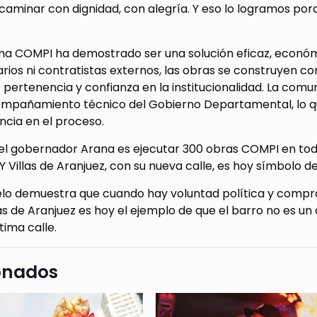
aminar con dignidad, con alegría. Y eso lo logramos por
ma COMPI ha demostrado ser una solución eficaz, econó
rios ni contratistas externos, las obras se construyen c
 pertenencia y confianza en la institucionalidad. La com
ompañamiento técnico del Gobierno Departamental, lo qu
ncia en el proceso.
el gobernador Arana es ejecutar 300 obras COMPI en todo
 Villas de Aranjuez, con su nueva calle, es hoy símbolo d
lo demuestra que cuando hay voluntad política y compro
llas de Aranjuez es hoy el ejemplo de que el barro no es un
tima calle.
onados