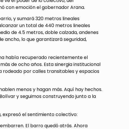
e ve el poder de lo colectivo, del
irmó con emoción el gobernador Arana.
arrio, y sumará 320 metros lineales
lcanzar un total de 440 metros lineales
medio de 4.5 metros, doble calzada, andenes
de ancho, lo que garantizará seguridad,
ena había recuperado recientemente el
más de ocho años. Esta sinergia institucional
a rodeado por calles transitables y espacios
 hablen menos y hagan más. Aquí hay hechos.
Bolívar y seguimos construyendo junto a la
 expresó el sentimiento colectivo:
 embarren. El barro quedó atrás. Ahora