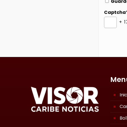
Guarda
Captcha
+ 1
Men
Ini
Ca
Bol