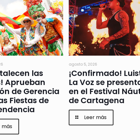
26
agosto 5, 2026
rtalecen las
¡Confirmado! Luis
s! Aprueban
La Voz se present
ión de Gerencia
en el Festival Náu
as Fiestas de
de Cartagena
endencia
Leer más
r más