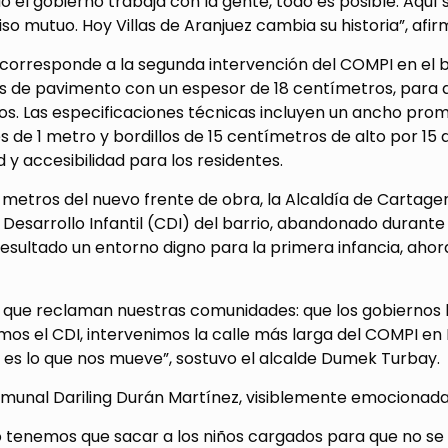
 el gobierno trabaja con la gente, todo es posible. Aquí s
o mutuo. Hoy Villas de Aranjuez cambia su historia”, af
corresponde a la segunda intervención del COMPI en el b
s de pavimento con un espesor de 18 centímetros, para a
os. Las especificaciones técnicas incluyen un ancho pro
 de 1 metro y bordillos de 15 centímetros de alto por 15 
d y accesibilidad para los residentes.
 metros del nuevo frente de obra, la Alcaldía de Cartag
Desarrollo Infantil (CDI) del barrio, abandonado durante 
sultado un entorno digno para la primera infancia, ahor
lo que reclaman nuestras comunidades: que los gobiernos
s el CDI, intervenimos la calle más larga del COMPI en 
 es lo que nos mueve”, sostuvo el alcalde Dumek Turbay.
omunal Dariling Durán Martínez, visiblemente emocionada,
o tenemos que sacar a los niños cargados para que no se