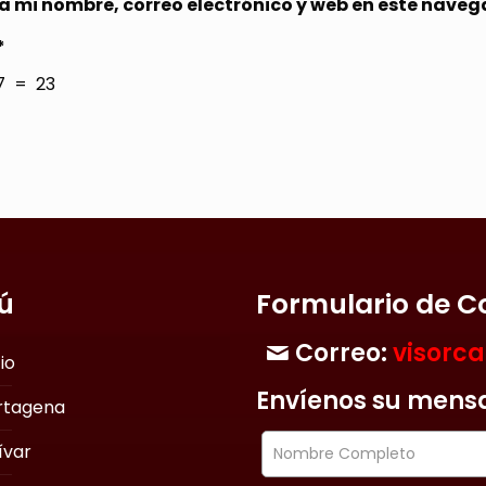
 mi nombre, correo electrónico y web en este naveg
*
7 = 23
ú
Formulario de C
Correo:
visorc
cio
Envíenos su mens
rtagena
ívar