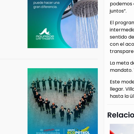
podemos c
juntos”.
El progra
intermedia
sentido de
con el ac
transpare
La meta d
mandato. Y
Este mode
llegar. Vi
hasta la úl
Relaci