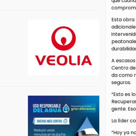
que cuando
compromis
Esta obra 
adicionale
intervenid
peatonales
durabilida
A escasos
Centro de 
da como re
seguros.
“Esto es 
Recuperamo
gente. Eso
La líder c
“Hoy ya n