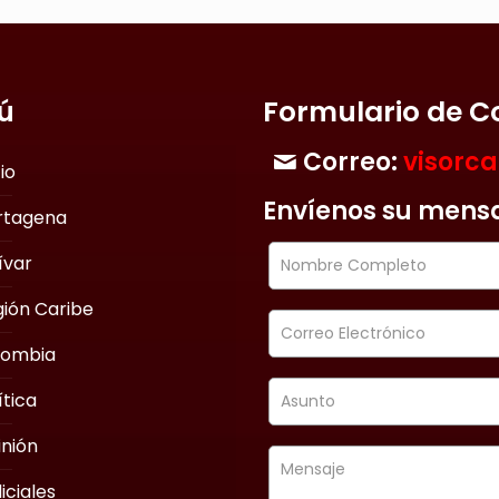
ú
Formulario de C
Correo:
visorc
cio
Envíenos su mens
rtagena
ívar
ión Caribe
lombia
ítica
nión
iciales