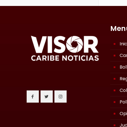
Men
Ini
Ca
Bol
Reg
Co
Pol
Opi
Jud