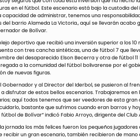
estoy seguros que con toda esta inversion que ha hecho l
uras en el fútbol. Este escenario está bajo la custodia d
a capacidad de administrar, tenemos una responsabilidad
 del barrio Alameda La Victoria., aquí se llevarán acab
ernador de Bolívar.
ejo deportivo que recibió una inversión superior a los 10 
enta con tres cancha sintéticas, una de fútbol 7 que lle
ombre del desaparecido Elson Becerra y otra de fútbol 11
regada a la comunidad del fútbol bolivarense por el gobi
ón de nuevas figuras.
l Gobernador y al Director del Iderbol, se pusieron al fren
 disfrutar de estos bellos escenarios. Trabajaremos en l
rios; aquí todos tenemos que ser veedores de esta gran 
uidarlo, bastante que sufrimos cuando eran barros y hoy 
l fútbol de Bolívar” indicó Fabio Arroyo, dirigente del Club
e la jornada los más felices fueron los pequeños jugadores 
recibir un gran escenario, también recibieron de mano d