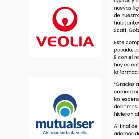
figuras y 
nuevas fig
de nuestr
habitantes
Scaff, Gob
Este compl
pasada, cu
9 con el n
hoy es ent
la formaci
“Gracias a
comenzar a
los escena
debemos c
hicieron a
Al final d
además de 