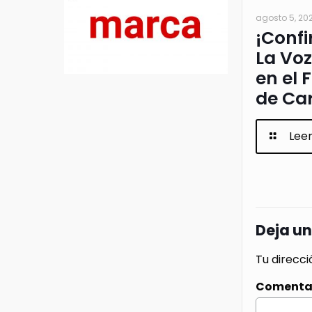
agosto 5, 20
¡Confi
La Voz
en el 
de Ca
Lee
Deja u
Tu direcci
Comenta