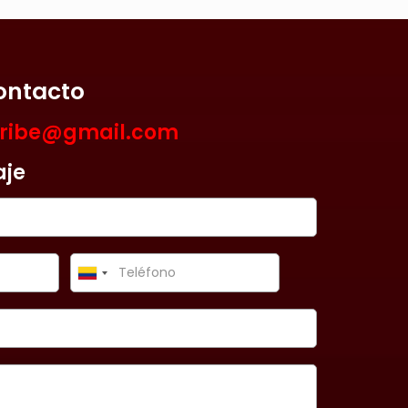
ontacto
aribe@gmail.com
aje