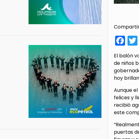
Compartir
Fa
El balón v
de niños b
gobernador
hoy brilla
Aunque el 
felices y 
recibió ag
este comp
“Realmente
puertas de