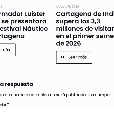
26
agosto 5, 2026
rmado! Luister
Cartagena de Ind
 se presentará
supera los 3,3
Festival Náutico
millones de visita
rtagena
en el primer seme
de 2026
r más
Leer más
na respuesta
ón de correo electrónico no será publicada.
Los campos o
rio
*