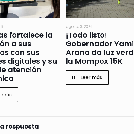
26
agosto 3, 2026
as fortalece la
¡Todo listo!
ón a sus
Gobernador Yami
os con sus
Arana da luz verd
s digitales y su
la Mompox 15K
de atención
nica
Leer más
r más
na respuesta