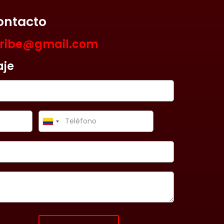
ontacto
aribe@gmail.com
aje