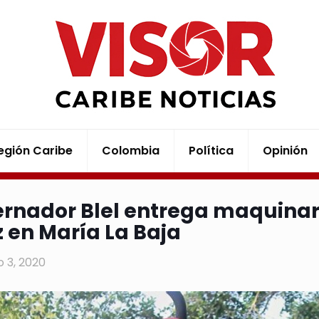
egión Caribe
Colombia
Política
Opinión
rnador Blel entrega maquinari
z en María La Baja
 3, 2020