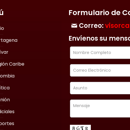
ú
Formulario de C
Correo:
visorc
cio
Envíenos su mens
rtagena
ívar
ión Caribe
lombia
ítica
nión
iciales
portes