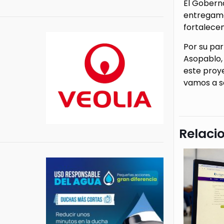
El Gobern
entregamo
fortalece
Por su pa
Asopablo,
este proy
vamos a s
Relaci