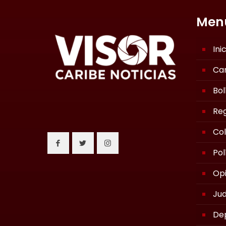
Men
Ini
Ca
Bol
Reg
Co
Pol
Opi
Jud
De