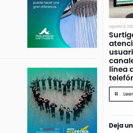
agosto 6, 20
Surtig
atenci
usuari
canale
línea 
telefó
Lee
Deja u