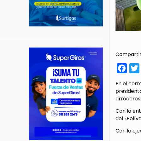
Compartir
Fa
En el corr
presidenta
arroceros 
Con la en
del «Bolív
Con la eje