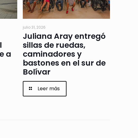
julio 31, 2026
Juliana Aray entregó
l
sillas de ruedas,
e a
caminadores y
bastones en el sur de
Bolívar
Leer más